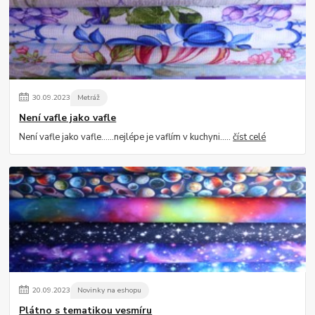
30
.
09
.
2023
Metráž
Není vafle jako vafle
Není vafle jako vafle......nejlépe je vaflím v kuchyni.....
číst celé
20
.
09
.
2023
Novinky na eshopu
Plátno s tematikou vesmíru