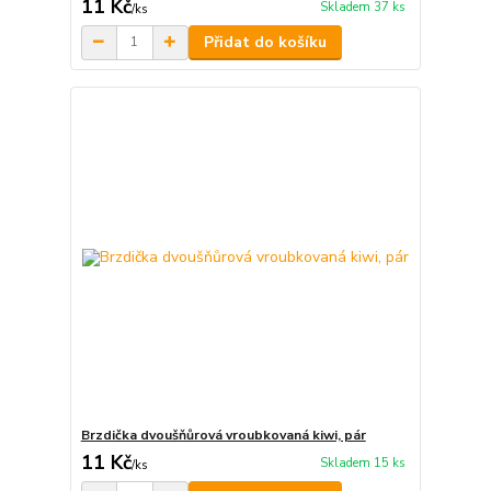
11 Kč
Skladem 37 ks
/
ks
Přidat do košíku
Brzdička dvoušňůrová vroubkovaná kiwi, pár
11 Kč
Skladem 15 ks
/
ks