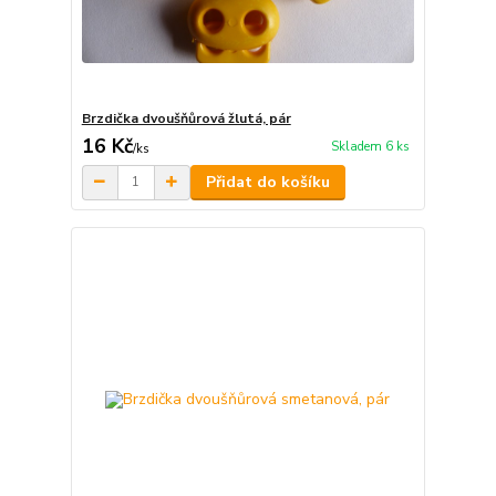
Brzdička dvoušňůrová žlutá, pár
16 Kč
Skladem 6 ks
/
ks
Přidat do košíku