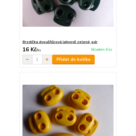
Brzdička dvoušňůrová lahvově zelená, pár
16 Kč
Skladem 6 ks
/
ks
Přidat do košíku