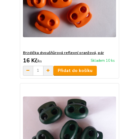
Brzdička dvoušňůrová reflexní oranžová, pár
16 Kč
Skladem 10 ks
/
ks
Přidat do košíku