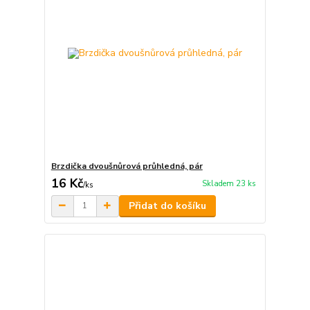
Brzdička dvoušnůrová průhledná, pár
16 Kč
Skladem 23 ks
/
ks
Přidat do košíku