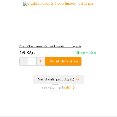
Brzdička dvoušnůrová tmavě modrá, pár
16 Kč
Skladem 10 ks
/
ks
Přidat do košíku
Načíst další produkty (1)
strana
z 2
další