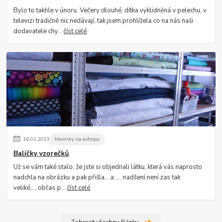
Bylo to takhle v únoru. Večery dlouhé, dítka vyklidněná v pelechu, v
televizi tradičně nic nedávají, tak jsem prohlížela co na nás naši
dodavatele chy...
číst celé
16
.
01
.
2023
Novinky na eshopu
Balíčky vzorečků
Už se vám také stalo, že jste si objednali látku, která vás naprosto
nadchla na obrázku a pak přišla....a .... nadšení není zas tak
veliké,....občas p...
číst celé
Zobrazit všechny články