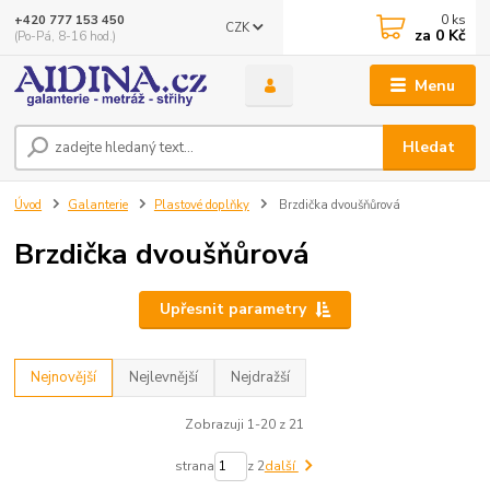
0
ks
+420 777 153 450
CZK
za
0 Kč
(Po-Pá, 8-16 hod.)
Menu
Hledat
Úvod
Galanterie
Plastové doplňky
Brzdička dvoušňůrová
Brzdička dvoušňůrová
Upřesnit parametry
Nejnovější
Nejlevnější
Nejdražší
Zobrazuji 1-20 z 21
strana
z 2
další