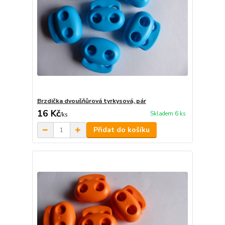
Brzdička dvoušňůrová tyrkysová, pár
16 Kč
Skladem 6 ks
/
ks
Přidat do košíku