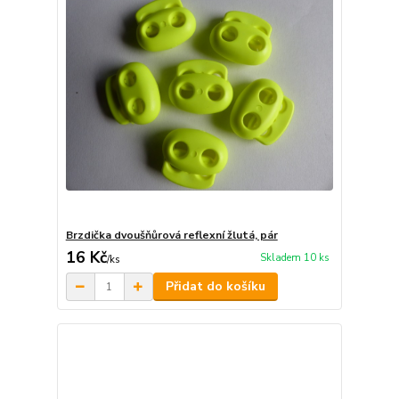
Brzdička dvoušňůrová reflexní žlutá, pár
16 Kč
Skladem 10 ks
/
ks
Přidat do košíku