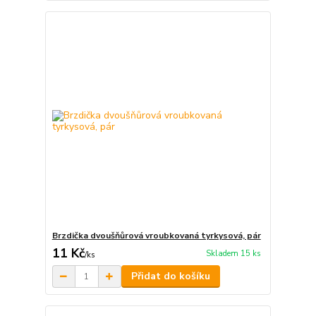
Brzdička dvoušňůrová vroubkovaná tyrkysová, pár
11 Kč
Skladem 15 ks
/
ks
Přidat do košíku