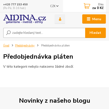
0
ks
+420 777 153 450
CZK
za
0 Kč
(Po-Pá, 8-16 hod.)
Menu
Hledat
Úvod
Předobjednávky
Předobjednávka pláten
Předobjednávka pláten
V této kategorii nebylo nalezeno žádné zboží.
Novinky z našeho blogu