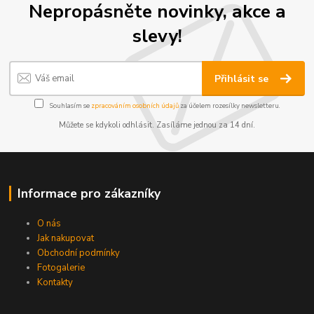
Nepropásněte novinky, akce a
slevy!
Přihlásit se
Souhlasím se
zpracováním osobních údajů
za účelem rozesílky newsletteru.
Můžete se kdykoli odhlásit. Zasíláme jednou za 14 dní.
Informace pro zákazníky
O nás
Jak nakupovat
Obchodní podmínky
Fotogalerie
Kontakty