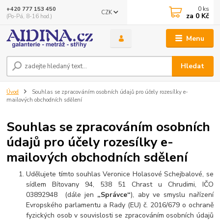
0
ks
+420 777 153 450
CZK
za
0 Kč
(Po-Pá, 8-16 hod.)
Menu
Hledat
Úvod
Souhlas se zpracováním osobních údajů pro účely rozesílky e-
mailových obchodních sdělení
Souhlas se zpracováním osobních
údajů pro účely rozesílky e-
mailových obchodních sdělení
Udělujete tímto souhlas Veronice Holasové Schejbalové, se
sídlem Bítovany 94, 538 51 Chrast u Chrudimi, IČO
03892948 (dále jen
„Správce“
), aby ve smyslu nařízení
Evropského parlamentu a Rady (EU) č. 2016/679 o ochraně
fyzických osob v souvislosti se zpracováním osobních údajů