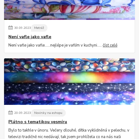
30
.
09
.
2023
Metráž
Není vafle jako vafle
Není vafle jako vafle......nejlépe je vaflím v kuchyni.....
číst celé
20
.
09
.
2023
Novinky na eshopu
Plátno s tematikou vesmíru
Bylo to takhle v únoru. Večery dlouhé, dítka vyklidněná v pelechu, v
televizi tradičně nic nedávají, tak jsem prohlížela co na nás naši