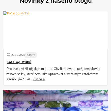
Novinky z našeho blogu
28
.
09
.
2025
Střihy
Katalog střihů
Pro své děti šiji nějakou tu dobu. Chvíli mi trvalo, než jsem ulovila
takové střihy, které nemusím upravovat a které mým ratolestem
sednou jak "....el...
číst celé