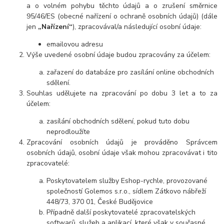
a o volném pohybu těchto údajů a o zrušení směrnice
95/46/ES (obecné nařízení o ochraně osobních údajů) (dále
jen
„Nařízení“
), zpracovával/a následující osobní údaje:
emailovou adresu
Výše uvedené osobní údaje budou zpracovány za účelem:
zařazení do databáze pro zasílání online obchodních
sdělení.
Souhlas udělujete na zpracování po dobu 3 let a to za
účelem:
zasílání obchodních sdělení, pokud tuto dobu
neprodloužíte
Zpracování osobních údajů je prováděno Správcem
osobních údajů, osobní údaje však mohou zpracovávat i tito
zpracovatelé:
Poskytovatelem služby Eshop-rychle, provozované
společností Golemos s.r.o., sídlem Zátkovo nábřeží
448/73, 370 01, České Budějovice
Případně další poskytovatelé zpracovatelských
softwarů, služeb a aplikací, které však v současné