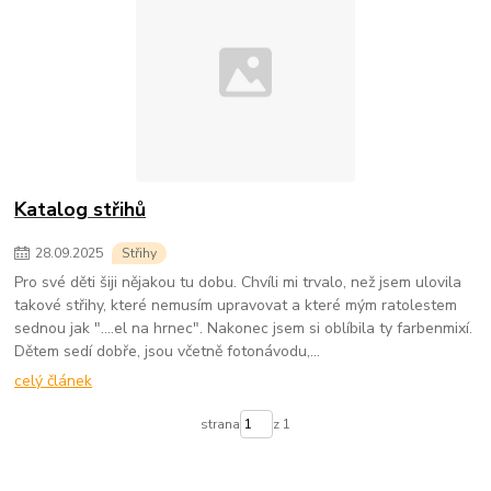
Katalog střihů
28
.
09
.
2025
Střihy
Pro své děti šiji nějakou tu dobu. Chvíli mi trvalo, než jsem ulovila
takové střihy, které nemusím upravovat a které mým ratolestem
sednou jak "....el na hrnec". Nakonec jsem si oblíbila ty farbenmixí.
Dětem sedí dobře, jsou včetně fotonávodu,...
celý článek
strana
z 1