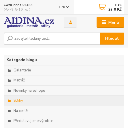
0
ks
+420 777 153 450
CZK
za
0 Kč
(Po-Pá, 8-16 hod.)
Menu
Hledat
Kategorie blogu
Galanterie
Metráž
Novinky na eshopu
Střihy
Na cestě
Představujeme výrobce