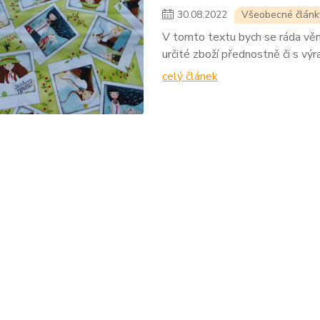
30
.
08
.
2022
Všeobecné článk
V tomto textu bych se ráda věno
určité zboží přednostně či s vý
celý článek