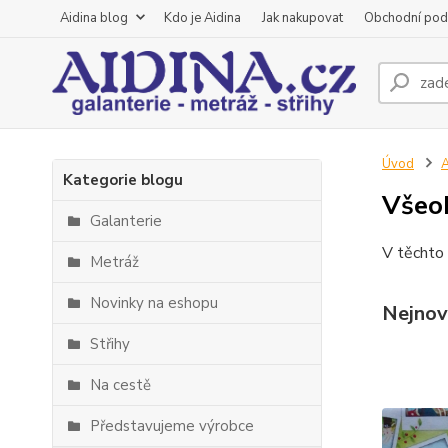
Aidina blog
Kdo je Aidina
Jak nakupovat
Obchodní pod
Úvod
A
Kategorie blogu
Všeo
Galanterie
V těchto
Metráž
Novinky na eshopu
Nejnov
Střihy
Na cestě
Představujeme výrobce