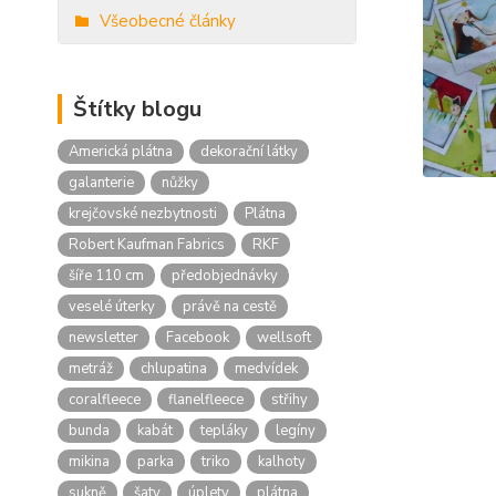
Všeobecné články
Štítky blogu
Americká plátna
dekorační látky
galanterie
nůžky
krejčovské nezbytnosti
Plátna
Robert Kaufman Fabrics
RKF
šíře 110 cm
předobjednávky
veselé úterky
právě na cestě
newsletter
Facebook
wellsoft
metráž
chlupatina
medvídek
coralfleece
flanelfleece
střihy
bunda
kabát
tepláky
legíny
mikina
parka
triko
kalhoty
sukně
šaty
úplety
plátna