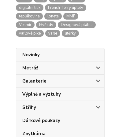
digitální tisk
French Terry úplety
teplákovina
loneta
MMF
Vesmír
Hvězdy
Designová plátna
vaflové piké
vafle
utěrky
Novinky
Metráž
Galanterie
Výplně a výztuhy
Střihy
Dárkové poukazy
Zbytkárna