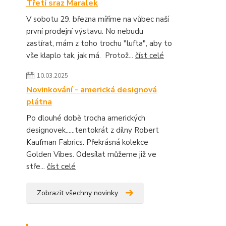
Třetí sraz Maralek
V sobotu 29. března míříme na vůbec naší
první prodejní výstavu. No nebudu
zastírat, mám z toho trochu "lufta", aby to
vše klaplo tak, jak má. Protož...
číst celé
10.03.2025
Novinkování - americká designová
plátna
Po dlouhé době trocha amerických
designovek......tentokrát z dílny Robert
Kaufman Fabrics. Překrásná kolekce
Golden Vibes. Odesílat můžeme již ve
stře...
číst celé
Zobrazit všechny novinky