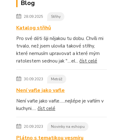
Blog
28.09.2025
Střihy
Katalog střihů
Pro své děti šiji nějakou tu dobu. Chvíli mi
trvalo, než jsem ulovila takové střihy,
které nemusím upravovat a které mým
ratolestem sednou jak "....el...
číst celé
30.09.2023
Metráž
Není vafle jako vafle
Není vafle jako vafle......nejlépe je vaflím v
kuchyni.....
číst celé
20.09.2023
Novinky na eshopu
Plátno s tematikou vesmíru