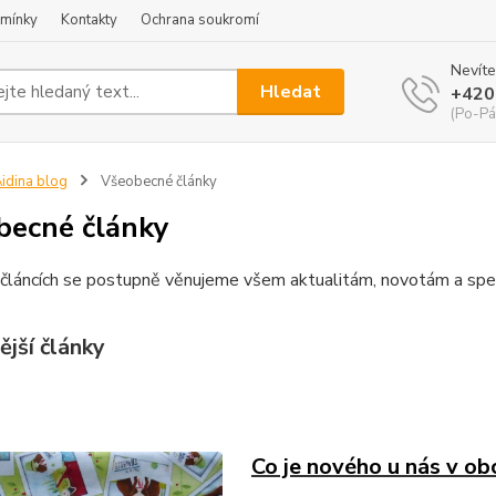
mínky
Kontakty
Ochrana soukromí
Nevíte
Hledat
+420
(Po-Pá
idina blog
Všeobecné články
becné články
 článcích se postupně věnujeme všem aktualitám, novotám a spe
ější články
Co je nového u nás v o