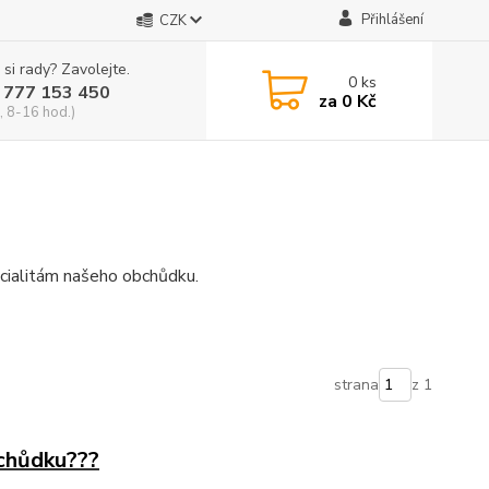
Přihlášení
CZK
 si rady? Zavolejte.
0
ks
 777 153 450
za
0 Kč
, 8-16 hod.)
cialitám našeho obchůdku.
strana
z 1
bchůdku???