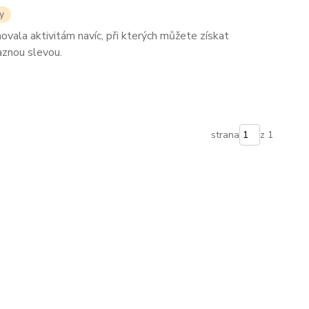
y
vala aktivitám navíc, při kterých můžete získat
raznou slevou.
strana
z 1