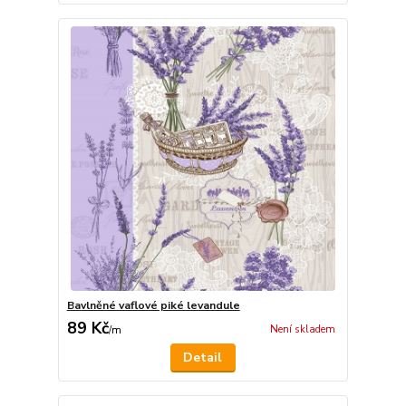
Bavlněné vaflové piké levandule
89 Kč
Není skladem
/
m
Detail