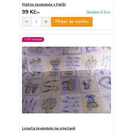
Plátno levandule v Paříži
99 Kč
Skladem 5.8 m
/
m
Přidat do košíku
TOP produkt
Loneta levandule na smetaně