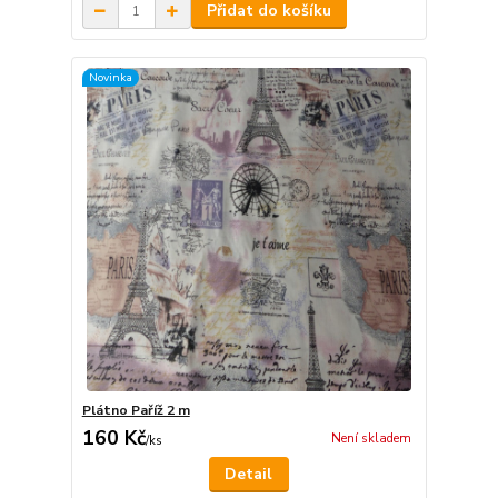
Přidat do košíku
Novinka
Plátno Paříž 2 m
160 Kč
Není skladem
/
ks
Detail