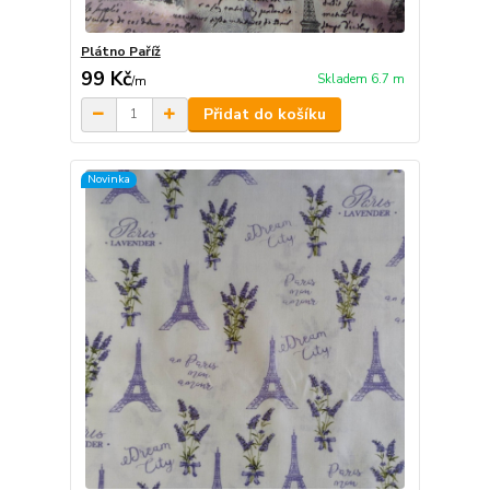
Plátno Paříž
99 Kč
Skladem 6.7 m
/
m
Přidat do košíku
Novinka