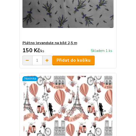
Plátno levandule na bílé 2,5 m
150 Kč
Skladem 1 ks
/
ks
Přidat do košíku
Novinka