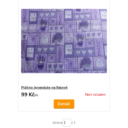
Plátno levandule na fialové
99 Kč
Není skladem
/
m
Detail
strana
z 1