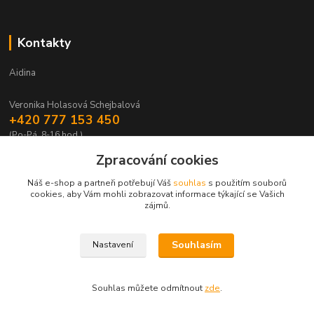
Kontakty
Aidina
Veronika Holasová Schejbalová
+420 777 153 450
(Po-Pá, 8-16 hod.)
Zpracování cookies
eshop@aidina.cz
Náš e-shop a partneři potřebují Váš
souhlas
s použitím souborů
cookies, aby Vám mohli zobrazovat informace týkající se Vašich
zájmů.
Souhlasím
Nastavení
Upravit sběr cookies.
Souhlas můžete odmítnout
zde
.
Vytvořeno na
Eshop-rychle.cz