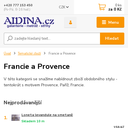
0
ks
+420 777 153 450
CZK
za
0 Kč
(Po-Pá, 8-16 hod.)
Menu
Hledat
Úvod
Tematické zboží
Francie a Provence
Francie a Provence
V této kategorii se snažíme nabídnout zboží obdobného stylu -
tentokrát s motivem Provence, Paříž, Francie.
Nejprodávanější
Loneta levandule na smetaně
1.
Skladem 10 m
159 Kč