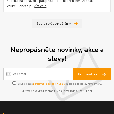
nadchla na obrázku a pak přišla....a .... nadšení není zas tak
veliké,....občas p...
číst celé
Zobrazit všechny články
Nepropásněte novinky, akce a
slevy!
Přihlásit se
Souhlasím se
zpracováním osobních údajů
za účelem rozesílky newsletteru.
Můžete se kdykoli odhlásit. Zasíláme jednou za 14 dní.