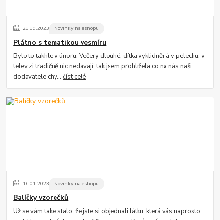
20
.
09
.
2023
Novinky na eshopu
Plátno s tematikou vesmíru
Bylo to takhle v únoru. Večery dlouhé, dítka vyklidněná v pelechu, v
televizi tradičně nic nedávají, tak jsem prohlížela co na nás naši
dodavatele chy...
číst celé
16
.
01
.
2023
Novinky na eshopu
Balíčky vzorečků
Už se vám také stalo, že jste si objednali látku, která vás naprosto