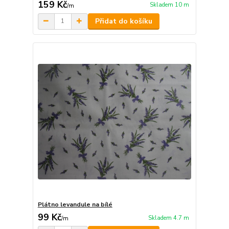
159 Kč
Skladem 10 m
/
m
Přidat do košíku
Plátno levandule na bílé
99 Kč
Skladem 4.7 m
/
m