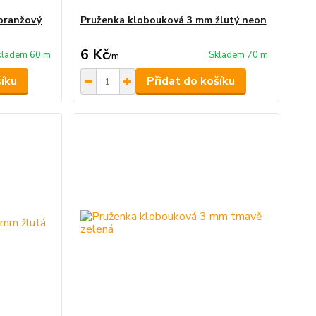
oranžový
Pruženka klobouková 3 mm žlutý neon
6 Kč
kladem 60 m
Skladem 70 m
/
m
šíku
Přidat do košíku