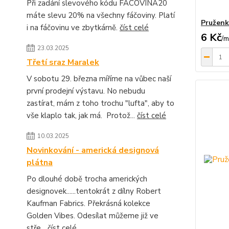
Při zadání slevového kódu FACOVINA20
máte slevu 20% na všechny fáčoviny. Platí
Pruženk
i na fáčovinu ve zbytkárně.
číst celé
6 Kč
/
m
23.03.2025
Třetí sraz Maralek
V sobotu 29. března míříme na vůbec naší
první prodejní výstavu. No nebudu
zastírat, mám z toho trochu "lufta", aby to
vše klaplo tak, jak má. Protož...
číst celé
10.03.2025
Novinkování - americká designová
plátna
Po dlouhé době trocha amerických
designovek......tentokrát z dílny Robert
Kaufman Fabrics. Překrásná kolekce
Golden Vibes. Odesílat můžeme již ve
stře...
číst celé