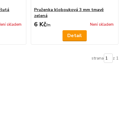
žlutá
Pruženka klobouková 3 mm tmavě
zelená
6 Kč
ení skladem
Není skladem
/
m
Detail
strana
z 1