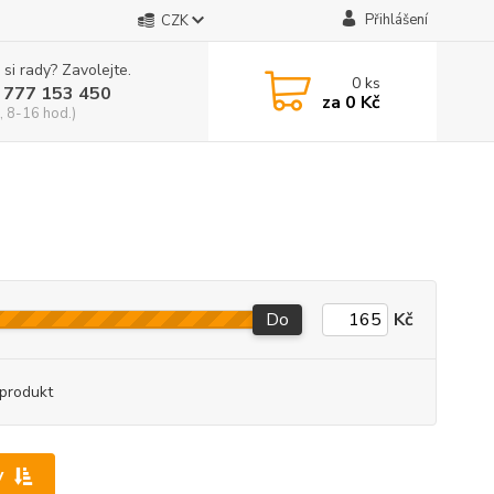
Přihlášení
CZK
 si rady? Zavolejte.
0
ks
 777 153 450
za
0 Kč
, 8-16 hod.)
Do
Kč
produkt
y