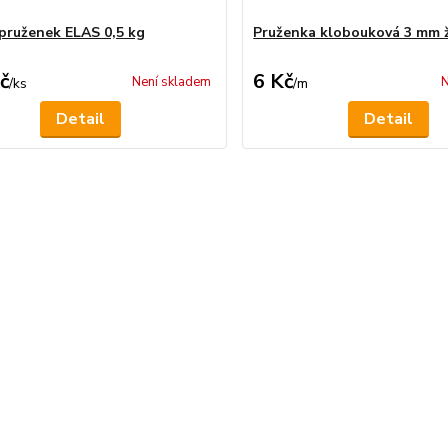
 pruženek ELAS 0,5 kg
Pruženka klobouková 3 mm 
č
6 Kč
Není skladem
N
/
ks
/
m
Detail
Detail