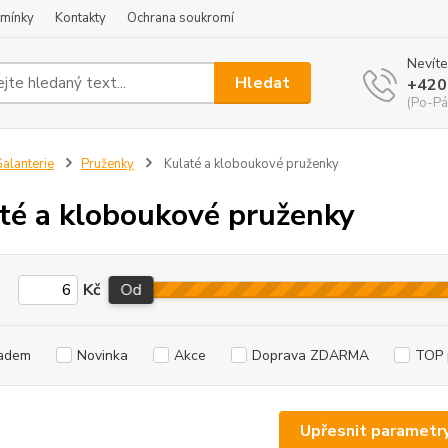
mínky
Kontakty
Ochrana soukromí
Nevíte
Hledat
+420
(Po-Pá
alanterie
Pruženky
Kulaté a kloboukové pruženky
té a kloboukové pruženky
Kč
Od
adem
Novinka
Akce
Doprava ZDARMA
TOP 
Upřesnit parametr