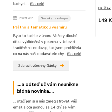
kuchyni.....
číst celé
Balíček
20.09.2023
Novinky na eshopu
149 K
Plátno s tematikou vesmíru
Bylo to takhle v únoru. Večery dlouhé,
dítka vyklidněná v pelechu, v televizi
tradičně nic nedávají, tak jsem prohlížela
co na nás naši dodavatele chy...
číst celé
Zobrazit všechny články
....a odteď už vám neunikne
žádná novinka....
.... stačí jen si u nás zaregistrovat Váš
email a cca jednou za 14 dní se Vám