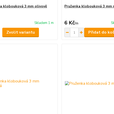
a klobouková 3 mm olivově
Pruženka klobouková 3 mm
6 Kč
Skladem 1 m
S
/
m
Zvolit variantu
Přidat do ko