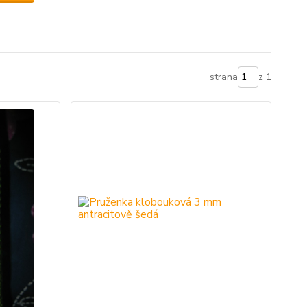
strana
z 1