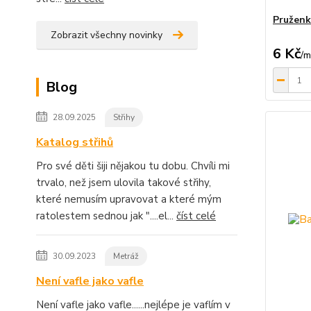
Pruženk
Zobrazit všechny novinky
6 Kč
/
m
Blog
28.09.2025
Střihy
Katalog střihů
Pro své děti šiji nějakou tu dobu. Chvíli mi
trvalo, než jsem ulovila takové střihy,
které nemusím upravovat a které mým
ratolestem sednou jak "....el...
číst celé
30.09.2023
Metráž
Není vafle jako vafle
Není vafle jako vafle......nejlépe je vaflím v