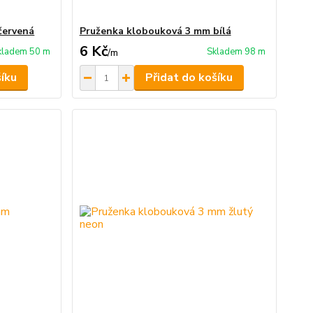
červená
Pruženka klobouková 3 mm bílá
6 Kč
kladem 50 m
Skladem 98 m
/
m
šíku
Přidat do košíku