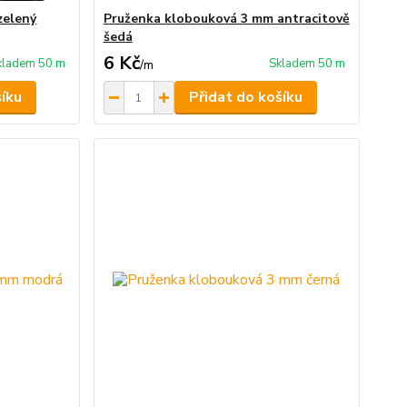
zelený
Pruženka klobouková 3 mm antracitově
šedá
6 Kč
kladem 50 m
Skladem 50 m
/
m
šíku
Přidat do košíku