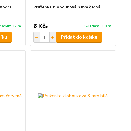
 modrá
Pruženka klobouková 3 mm černá
6 Kč
kladem 47 m
Skladem 100 m
/
m
šíku
Přidat do košíku