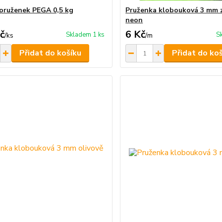
 pruženek PEGA 0,5 kg
Pruženka klobouková 3 mm 
neon
č
6 Kč
Skladem 1 ks
S
/
ks
/
m
Přidat do košíku
Přidat do ko