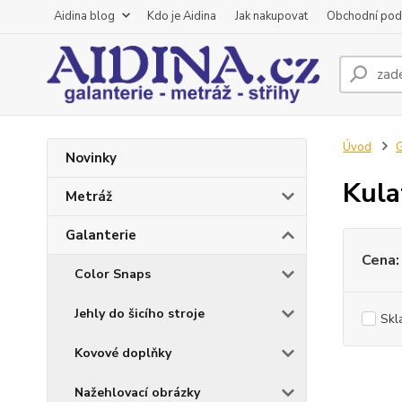
Aidina blog
Kdo je Aidina
Jak nakupovat
Obchodní pod
Úvod
G
Novinky
Kula
Metráž
Galanterie
Cena:
Color Snaps
Jehly do šicího stroje
Skl
Kovové doplňky
Nažehlovací obrázky