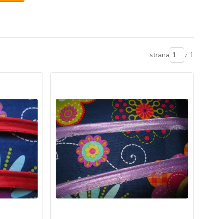
strana
z 1