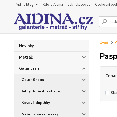
Aidina blog
Kdo je Aidina
Jak nakupovat
Obchodní pod
Úvod
G
Novinky
Pasp
Metráž
Galanterie
Cena:
Color Snaps
Jehly do šicího stroje
Skl
Kovové doplňky
Nažehlovací obrázky