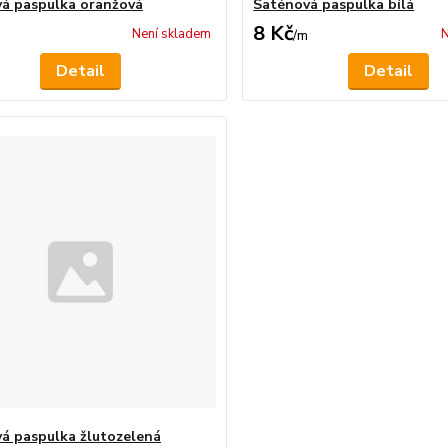
á paspulka oranžová
Saténová paspulka bílá
8 Kč
Není skladem
N
/
m
Detail
Detail
á paspulka žlutozelená