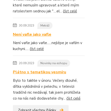
které nemusím upravovat a které mým
ratolestem sednou jak "....el...
číst celé
30.09.2023
Metráž
Není vafle jako vafle
Není vafle jako vafle......nejlépe je vaflím v
kuchyni.....
číst celé
20.09.2023
Novinky na eshopu
Plátno s tematikou vesmíru
Bylo to takhle v únoru. Večery dlouhé,
dítka vyklidněná v pelechu, v televizi
tradičně nic nedávají, tak jsem prohlížela
co na nás naši dodavatele chy...
číst celé
Zobrazit všechny články