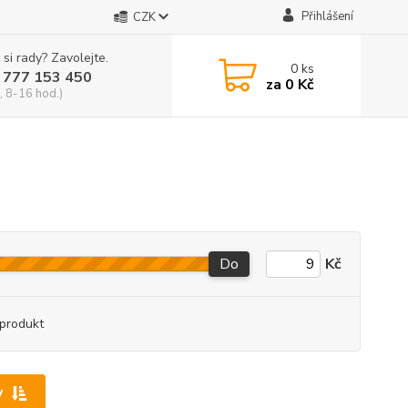
Přihlášení
CZK
 si rady? Zavolejte.
0
ks
 777 153 450
za
0 Kč
, 8-16 hod.)
Do
Kč
produkt
y