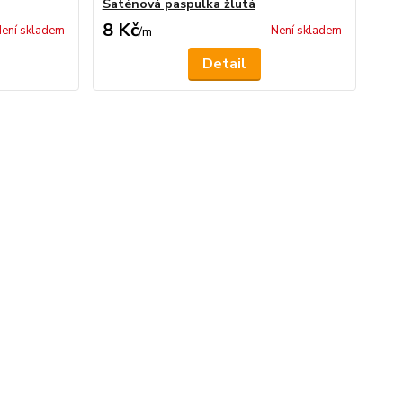
Saténová paspulka žlutá
8 Kč
ení skladem
Není skladem
/
m
Detail