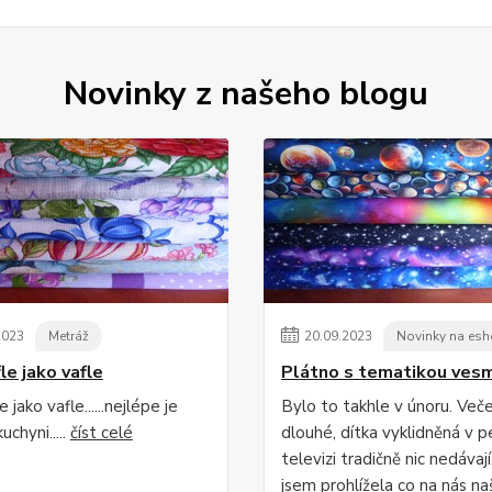
Novinky z našeho blogu
2023
Metráž
20
.
09
.
2023
Novinky na es
le jako vafle
Plátno s tematikou vesm
 jako vafle......nejlépe je
Bylo to takhle v únoru. Več
uchyni.....
číst celé
dlouhé, dítka vyklidněná v p
televizi tradičně nic nedávají
jsem prohlížela co na nás na