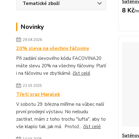
Saténov
Tematické zboží
8 Kč
/
m
Novinky
29.04.2026
20% sleva na všechny fáčoviny
Při zadání slevového kódu FACOVINA20
máte slevu 20% na všechny fáčoviny. Platí
i na fáčovinu ve zbytkárně.
číst celé
23.03.2025
Třetí sraz Maralek
V sobotu 29. března míříme na vůbec naší
první prodejní výstavu. No nebudu
zastírat, mám z toho trochu "lufta", aby to
vše klaplo tak, jak má. Protož...
číst celé
Saténov