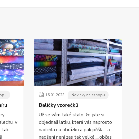
hopu
16
.
01
.
2023
Novinky na eshopu
íru
Balíčky vzorečků
ery
Už se vám také stalo, že jste si
elechu, v
objednali látku, která vás naprosto
, tak
nadchla na obrázku a pak přišla....a ....
ši
nadšení není zas tak veliké,....občas