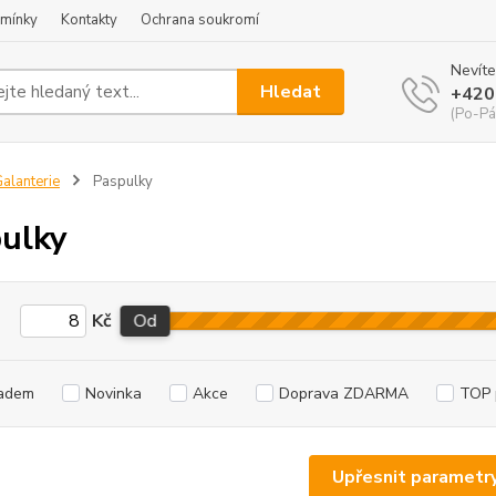
mínky
Kontakty
Ochrana soukromí
Nevíte
Hledat
+420
(Po-Pá
alanterie
Paspulky
ulky
Kč
Od
adem
Novinka
Akce
Doprava ZDARMA
TOP 
Upřesnit parametr