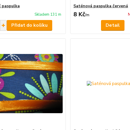
í paspulka
Saténová paspulka červená
8 Kč
Skladem 131 m
N
/
m
Přidat do košíku
Detail