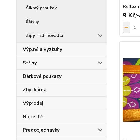
Reflexn
Šikmý proužek
9 Kč
/
m
Štítky
Zipy - zdrhovadla
Výplně a výztuhy
Střihy
Dárkové poukazy
Zbytkárna
Výprodej
Na cestě
Předobjednávky