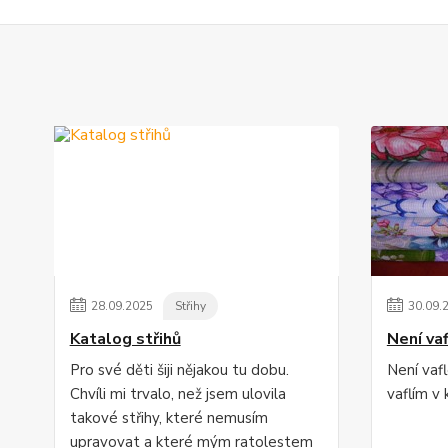
28
.
09
.
2025
Střihy
30
.
09
.
Katalog střihů
Není vaf
Pro své děti šiji nějakou tu dobu.
Není vafle
Chvíli mi trvalo, než jsem ulovila
vaflím v k
takové střihy, které nemusím
upravovat a které mým ratolestem