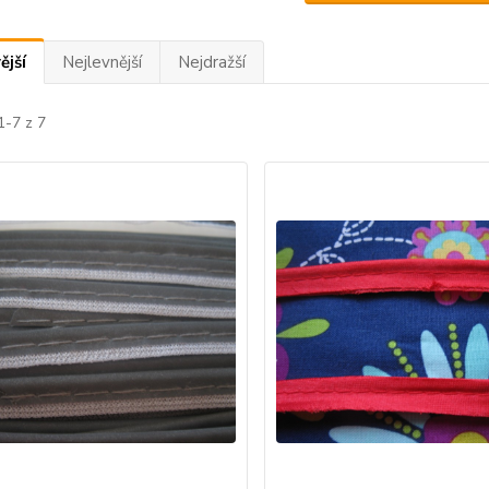
ější
Nejlevnější
Nejdražší
1-7 z 7