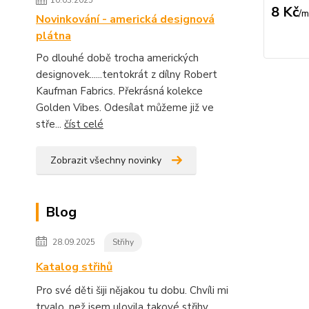
10.03.2025
8 Kč
/
m
Novinkování - americká designová
plátna
Po dlouhé době trocha amerických
designovek......tentokrát z dílny Robert
Kaufman Fabrics. Překrásná kolekce
Golden Vibes. Odesílat můžeme již ve
stře...
číst celé
Zobrazit všechny novinky
Blog
28.09.2025
Střihy
Katalog střihů
Pro své děti šiji nějakou tu dobu. Chvíli mi
trvalo, než jsem ulovila takové střihy,