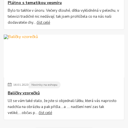
Plátno s tematikou vesmíru
Bylo to takhle v únoru. Večery dlouhé, dítka vyklidněná v pelechu, v
televizi tradičně nic nedávají, tak jsem prohlížela co na nás naši
dodavatele chy...
číst celé
16
.
01
.
2023
Novinky na eshopu
Balíčky vzorečků
Už se vám také stalo, že jste si objednali látku, která vás naprosto
nadchla na obrázku a pak přišla....a .... nadšení není zas tak
veliké,....občas p...
číst celé