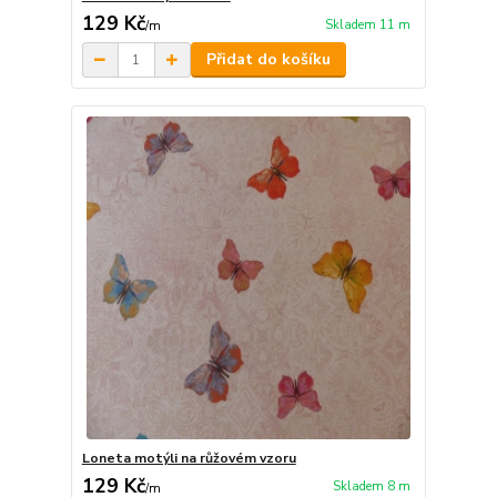
129 Kč
Skladem 11 m
/
m
Přidat do košíku
Loneta motýli na růžovém vzoru
129 Kč
Skladem 8 m
/
m