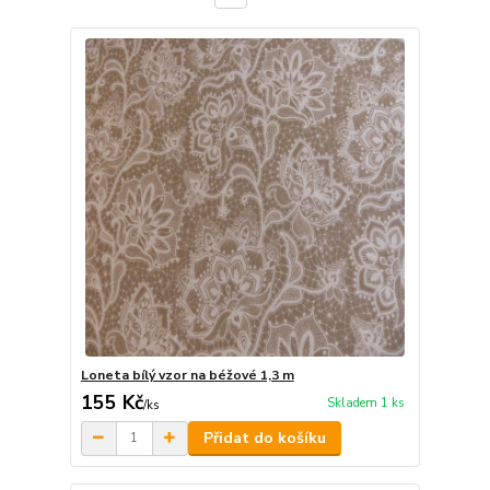
Loneta bílý vzor na béžové 1,3 m
155 Kč
Skladem 1 ks
/
ks
Přidat do košíku