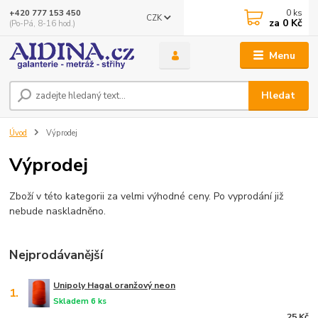
0
ks
+420 777 153 450
CZK
za
0 Kč
(Po-Pá, 8-16 hod.)
Menu
Hledat
Úvod
Výprodej
Výprodej
Zboží v této kategorii za velmi výhodné ceny. Po vyprodání již
nebude naskladněno.
Nejprodávanější
Unipoly Hagal oranžový neon
1.
Skladem 6 ks
25 Kč