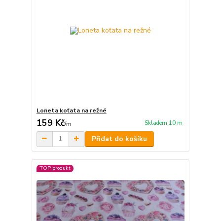
Loneta koťata na režné
159 Kč
Skladem 10 m
/
m
Přidat do košíku
TOP produkt