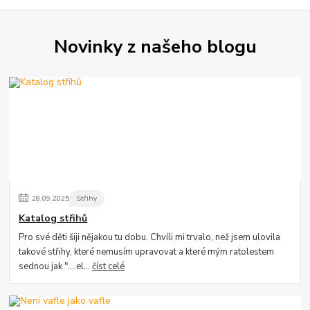
Novinky z našeho blogu
28
.
09
.
2025
Střihy
Katalog střihů
Pro své děti šiji nějakou tu dobu. Chvíli mi trvalo, než jsem ulovila
takové střihy, které nemusím upravovat a které mým ratolestem
sednou jak "....el...
číst celé