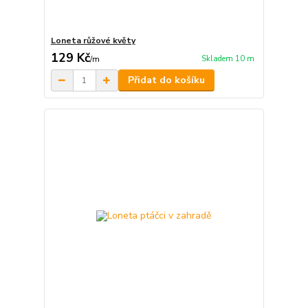
Loneta růžové květy
129 Kč
Skladem 10 m
/
m
Přidat do košíku