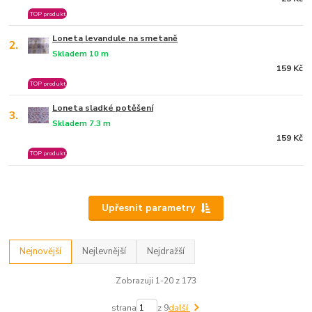
TOP produkt
Loneta levandule na smetaně
2.
Skladem 10 m
159 Kč
TOP produkt
Loneta sladké potěšení
3.
Skladem 7.3 m
159 Kč
TOP produkt
Upřesnit parametry
Nejnovější
Nejlevnější
Nejdražší
Zobrazuji 1-20 z 173
strana
z 9
další