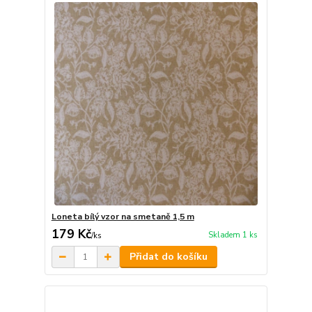
Loneta bílý vzor na smetaně 1,5 m
179 Kč
Skladem 1 ks
/
ks
Přidat do košíku