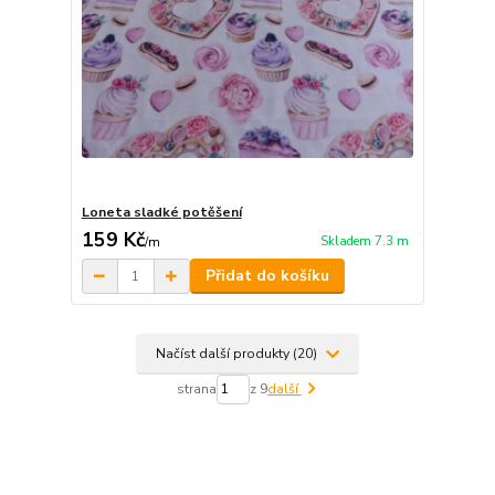
Loneta sladké potěšení
159 Kč
Skladem 7.3 m
/
m
Přidat do košíku
Načíst další produkty (20)
strana
z 9
další