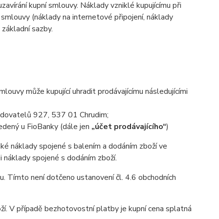
zavírání kupní smlouvy. Náklady vzniklé kupujícímu při
 smlouvy (náklady na internetové připojení, náklady
d základní sazby.
ouvy může kupující uhradit prodávajícímu následujícími
Budovatelů 927, 537 01 Chrudim;
dený u FioBanky (dále jen
„účet prodávajícího“
)
aké náklady spojené s balením a dodáním zboží ve
 i náklady spojené s dodáním zboží.
u. Tímto není dotčeno ustanovení čl. 4.6 obchodních
ží. V případě bezhotovostní platby je kupní cena splatná