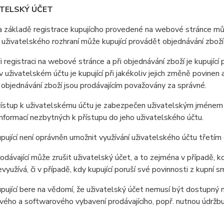
ATELSKÝ ÚČET
ákladě registrace kupujícího provedené na webové stránce může
uživatelského rozhraní může kupující provádět objednávání zboží
registraci na webové stránce a při objednávání zboží je kupující
 uživatelském účtu je kupující při jakékoliv jejich změně povine
i objednávání zboží jsou prodávajícím považovány za správné.
stup k uživatelskému účtu je zabezpečen uživatelským jménem a 
nformací nezbytných k přístupu do jeho uživatelského účtu.
jící není oprávněn umožnit využívání uživatelského účtu třetí
ávající může zrušit uživatelský účet, a to zejména v případě, kd
využívá, či v případě, kdy kupující poruší své povinnosti z kupní
jící bere na vědomí, že uživatelský účet nemusí být dostupný 
ého a softwarového vybavení prodávajícího, popř. nutnou údržb