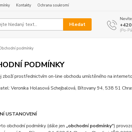
mínky
Kontakty
Ochrana soukromí
Nevíte
Hledat
+420
(Po-Pá
Obchodní podmínky
HODNÍ PODMÍNKY
j zboží prostřednictvím on-line obchodu umístěného na interne
tel: Veronika Holasová Schejbalová, Bítovany 94, 538 51 Chrast
DNÍ USTANOVENÍ
o obchodní podmínky (dále jen
„obchodní podmínky“
) provoz