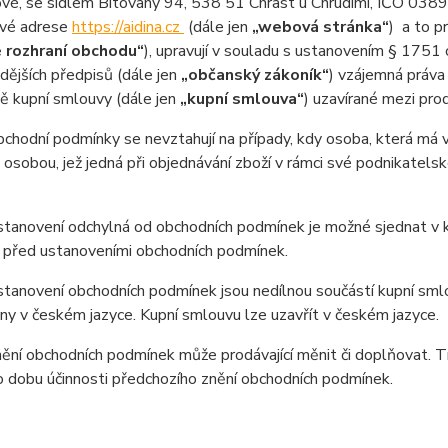
ové, se sídlem Bítovany 94, 538 51 Chrast u Chrudimi, IČO 038
ové adrese
https://aidina.cz
(dále jen
„webová stránka“
) a to p
 rozhraní obchodu“
), upravují v souladu s ustanovením § 1751
dějších předpisů (dále jen
„občanský zákoník“
) vzájemná práva 
ě kupní smlouvy (dále jen
„kupní smlouva“
) uzavírané mezi prod
odní podmínky se nevztahují na případy, kdy osoba, která má v ú
 osobou, jež jedná při objednávání zboží v rámci své podnikatel
anovení odchylná od obchodních podmínek je možné sjednat v ku
 před ustanoveními obchodních podmínek.
anovení obchodních podmínek jsou nedílnou součástí kupní smlo
y v českém jazyce. Kupní smlouvu lze uzavřít v českém jazyce.
ní obchodních podmínek může prodávající měnit či doplňovat. T
o dobu účinnosti předchozího znění obchodních podmínek.