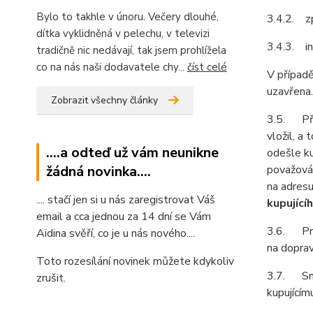
Bylo to takhle v únoru. Večery dlouhé,
3.4.2. z
dítka vyklidněná v pelechu, v televizi
3.4.3. in
tradičně nic nedávají, tak jsem prohlížela
co na nás naši dodavatele chy...
číst celé
V případě
uzavřena.
Zobrazit všechny články
3.5. Před
vložil, a
....a odteď už vám neunikne
odešle ku
žádná novinka....
považován
na adresu
.... stačí jen si u nás zaregistrovat Váš
kupující
email a cca jednou za 14 dní se Vám
3.6. Prod
Aidina svěří, co je u nás nového....
na doprav
Toto rozesílání novinek můžete kdykoliv
3.7. Smlu
zrušit.
kupujícím