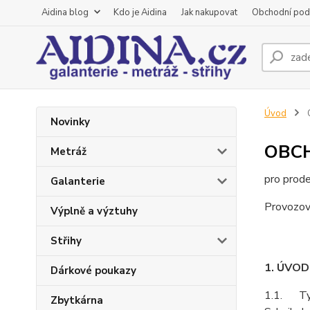
Aidina blog
Kdo je Aidina
Jak nakupovat
Obchodní pod
Úvod
Novinky
OBC
Metráž
pro prode
Galanterie
Provozova
Výplně a výztuhy
Střihy
1. ÚVO
Dárkové poukazy
1.1. Tyt
Zbytkárna