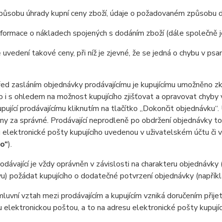
působu úhrady kupní ceny zboží, údaje o požadovaném způsobu d
formace o nákladech spojených s dodáním zboží (dále společně 
 uvedení takové ceny, při níž je zjevné, že se jedná o chybu v psa
 zasláním objednávky prodávajícímu je kupujícímu umožněno zkon
 to i s ohledem na možnost kupujícího zjišťovat a opravovat chyby
pující prodávajícímu kliknutím na tlačítko „Dokončit objednávku“
y za správné. Prodávající neprodleně po obdržení objednávky tot
 elektronické pošty kupujícího uvedenou v uživatelském účtu či 
ho“
).
ávající je vždy oprávněn v závislosti na charakteru objednávky 
u) požádat kupujícího o dodatečné potvrzení objednávky (napříkla
vní vztah mezi prodávajícím a kupujícím vzniká doručením přijetí
u elektronickou poštou, a to na adresu elektronické pošty kupujíc