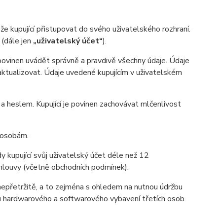
 kupující přistupovat do svého uživatelského rozhraní.
 (dále jen
„uživatelský účet“
).
 povinen uvádět správně a pravdivě všechny údaje. Údaje
n aktualizovat. Údaje uvedené kupujícím v uživatelském
heslem. Kupující je povinen zachovávat mlčenlivost
m osobám.
y kupující svůj uživatelský účet déle než 12
 smlouvy (včetně obchodních podmínek).
nepřetržitě, a to zejména s ohledem na nutnou údržbu
u hardwarového a softwarového vybavení třetích osob.