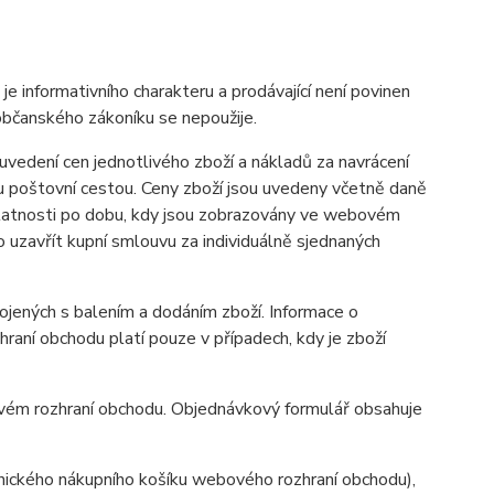
informativního charakteru a prodávající není povinen
občanského zákoníku se nepoužije.
vedení cen jednotlivého zboží a nákladů za navrácení
u poštovní cestou. Ceny zboží jsou uvedeny včetně daně
 platnosti po dobu, kdy jsou zobrazovány ve webovém
uzavřít kupní smlouvu za individuálně sjednaných
ených s balením a dodáním zboží. Informace o
aní obchodu platí pouze v případech, kdy je zboží
ovém rozhraní obchodu. Objednávkový formulář obsahuje
onického nákupního košíku webového rozhraní obchodu),