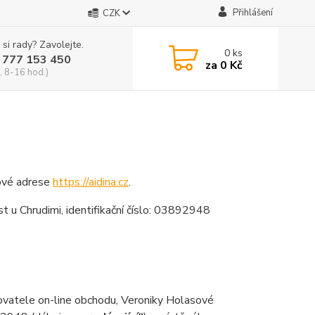
Přihlášení
CZK
 si rady? Zavolejte.
0
ks
 777 153 450
za
0 Kč
, 8-16 hod.)
tové adrese
https://aidina.cz
.
 u Chrudimi, identifikační číslo: 03892948
ovatele on-line obchodu, Veroniky Holasové