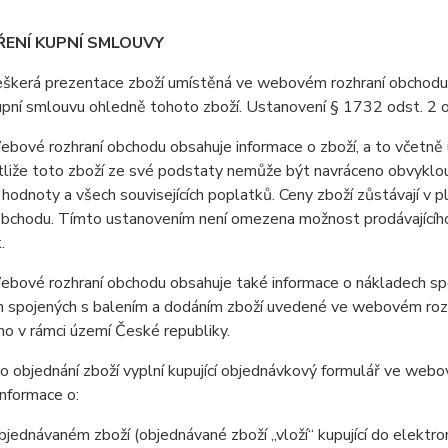
ŘENÍ KUPNÍ SMLOUVY
erá prezentace zboží umístěná ve webovém rozhraní obchodu je 
upní smlouvu ohledně tohoto zboží. Ustanovení § 1732 odst. 2 
vé rozhraní obchodu obsahuje informace o zboží, a to včetně u
stliže toto zboží ze své podstaty nemůže být navráceno obvyklo
 hodnoty a všech souvisejících poplatků. Ceny zboží zůstávají v
obchodu. Tímto ustanovením není omezena možnost prodávajícího 
.
ové rozhraní obchodu obsahuje také informace o nákladech spoj
 spojených s balením a dodáním zboží uvedené ve webovém rozhr
o v rámci území České republiky.
 objednání zboží vyplní kupující objednávkový formulář ve web
nformace o:
jednávaném zboží (objednávané zboží „vloží“ kupující do elektr