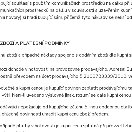
jící souhlasí s použitím komunikačních prostředků na dálku při u
omunikačních prostředků na dálku v souvislosti s uzavřením kupní
nní hovory) si hradí kupující sám, přičemž tyto náklady se neliší o
 ZBOŽÍ A PLATEBNÍ PODMÍNKY
 zboží a případné náklady spojené s dodáním zboží dle kupní sml
hozí dohodě v hotovosti na provozovně prodávajícího. Adresa: 
ostně převodem na účet prodávajícího č. 2100783339/2010, ve
ečně s kupní cenou je kupující povinen zaplatit prodávajícímu t
výši. Není-li uvedeno výslovně jinak, rozumí se dále kupní cenou
ávající nepožaduje od kupujícího zálohu či jinou obdobnou platb
ohledně povinnosti uhradit kupní cenu zboží předem.
ípadě platby v hotovosti je kupní cena splatná při převzetí zbo