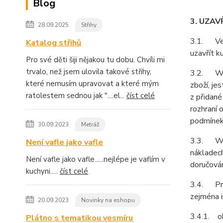
Blog
3. UZAV
28.09.2025
Střihy
3.1. Vešk
Katalog střihů
uzavřít k
Pro své děti šiji nějakou tu dobu. Chvíli mi
trvalo, než jsem ulovila takové střihy,
3.2. Webo
které nemusím upravovat a které mým
zboží, je
ratolestem sednou jak "....el...
číst celé
z přidané
rozhraní 
podmínek
30.09.2023
Metráž
3.3. Web
Není vafle jako vafle
nákladech
Není vafle jako vafle......nejlépe je vaflím v
doručován
kuchyni.....
číst celé
3.4. Pro
zejména i
20.09.2023
Novinky na eshopu
3.4.1. ob
Plátno s tematikou vesmíru