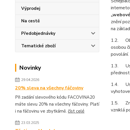
Schejbal
internet
Výprodej
„webové
Na cestě
znění poz
na základ
Předobjednávky
1.2. Obch
Tematické zboží
osobou či
povolání.
1.3. Ust
Novinky
přednost
29.04.2026
1.4. Ust
20% sleva na všechny fáčoviny
vyhotoven
Při zadání slevového kódu FACOVINA20
1.5. Zně
máte slevu 20% na všechny fáčoviny. Platí
vzniklá p
i na fáčovinu ve zbytkárně.
číst celé
23.03.2025