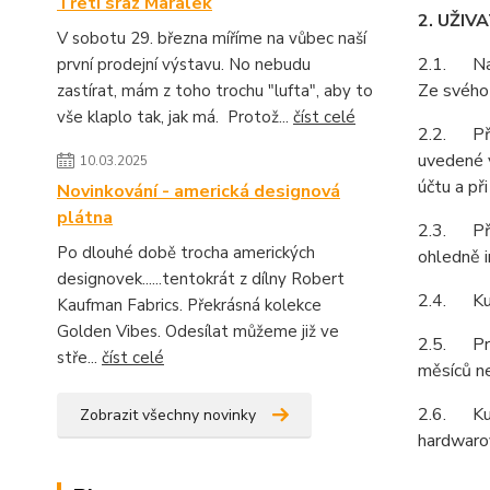
Třetí sraz Maralek
2. UŽIV
V sobotu 29. března míříme na vůbec naší
2.1. Na z
první prodejní výstavu. No nebudu
Ze svého 
zastírat, mám z toho trochu "lufta", aby to
vše klaplo tak, jak má. Protož...
číst celé
2.2. Při 
uvedené v
10.03.2025
účtu a př
Novinkování - americká designová
plátna
2.3. Pří
Po dlouhé době trocha amerických
ohledně i
designovek......tentokrát z dílny Robert
2.4. Kupu
Kaufman Fabrics. Překrásná kolekce
Golden Vibes. Odesílat můžeme již ve
2.5. Prod
stře...
číst celé
měsíců ne
2.6. Kupu
Zobrazit všechny novinky
hardwarov