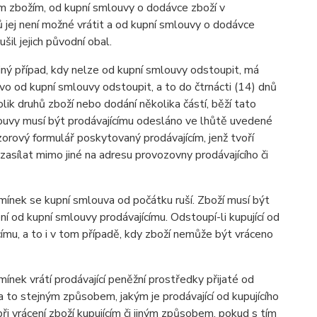
ným zbožím, od kupní smlouvy o dodávce zboží v
 jej není možné vrátit a od kupní smlouvy o dodávce
l jejich původní obal.
iný případ, kdy nelze od kupní smlouvy odstoupit, má
o od kupní smlouvy odstoupit, a to do čtrnácti (14) dnů
ik druhů zboží nebo dodání několika částí, běží tato
ouvy musí být prodávajícímu odesláno ve lhůtě uvedené
orový formulář poskytovaný prodávajícím, jenž tvoří
asílat mimo jiné na adresu provozovny prodávajícího či
ínek se kupní smlouva od počátku ruší. Zboží musí být
í od kupní smlouvy prodávajícímu. Odstoupí-li kupující od
címu, a to i v tom případě, kdy zboží nemůže být vráceno
nek vrátí prodávající peněžní prostředky přijaté od
a to stejným způsobem, jakým je prodávající od kupujícího
 při vrácení zboží kupujícím či jiným způsobem, pokud s tím