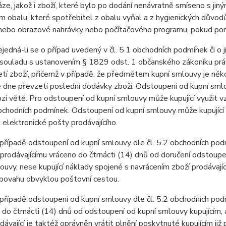
áze, jakož i zboží, které bylo po dodání nenávratně smíseno s ji
 obalu, které spotřebitel z obalu vyňal a z hygienických důvodů
ebo obrazové nahrávky nebo počítačového programu, pokud poruši
dná-li se o případ uvedený v čl. 5.1 obchodních podmínek či o j
v souladu s ustanovením § 1829 odst. 1 občanského zákoníku práv
tí zboží, přičemž v případě, že předmětem kupní smlouvy je někol
 dne převzetí poslední dodávky zboží. Odstoupení od kupní sml
zí větě. Pro odstoupení od kupní smlouvy může kupující využit vz
bchodních podmínek. Odstoupení od kupní smlouvy může kupující z
 elektronické pošty prodávajícího.
ípadě odstoupení od kupní smlouvy dle čl. 5.2 obchodních podm
 prodávajícímu vráceno do čtrnácti (14) dnů od doručení odstoupen
ouvy, nese kupující náklady spojené s navrácením zboží prodávají
 povahu obvyklou poštovní cestou.
ípadě odstoupení od kupní smlouvy dle čl. 5.2 obchodních podmí
o do čtrnácti (14) dnů od odstoupení od kupní smlouvy kupujícím, 
rodávající je taktéž oprávněn vrátit plnění poskytnuté kupujícím již