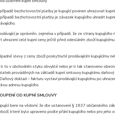
od uzavření kupní smlouvy.
ípadě bezhotovostní platby je kupující povinen uhrazovat kupní
 případě bezhotovostní platby je závazek kupujícího uhradit kupn
ávajícího.
ávající je oprávněn, zejména v případě, že ze strany kupujícího
 uhrazení celé kupní ceny ještě před odesláním zboží kupujícím
.
padné slevy z ceny zboží poskytnuté prodávajícím kupujícímu n
i to v obchodním styku obvyklé nebo je-li tak stanoveno obecně 
lateb prováděných na základě kupní smlouvy kupujícímu daňový d
Daňový doklad – fakturu vystaví prodávající kupujícímu po uhrazen
ckou adresu kupujícího.
TOUPENÍ OD KUPNÍ SMLOUVY
jící bere na vědomí, že dle ustanovení § 1837 občanského záko
boží, které bylo upraveno podle přání kupujícího nebo pro jeho 