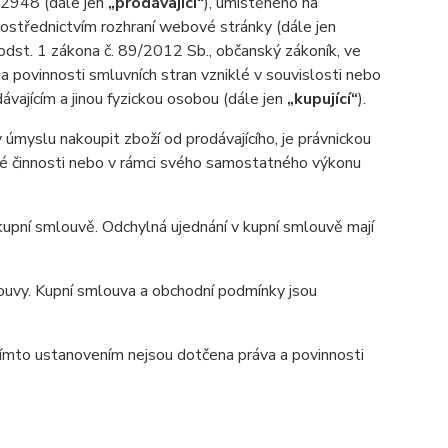
92948 (dále jen
„prodávající“
), umístěného na
rostřednictvím rozhraní webové stránky (dále jen
 odst. 1 zákona č. 89/2012 Sb., občanský zákoník, ve
a povinnosti smluvních stran vzniklé v souvislosti nebo
ávajícím a jinou fyzickou osobou (dále jen
„kupující“
).
myslu nakoupit zboží od prodávajícího, je právnickou
ské činnosti nebo v rámci svého samostatného výkonu
pní smlouvě. Odchylná ujednání v kupní smlouvě mají
uvy. Kupní smlouva a obchodní podmínky jsou
ímto ustanovením nejsou dotčena práva a povinnosti