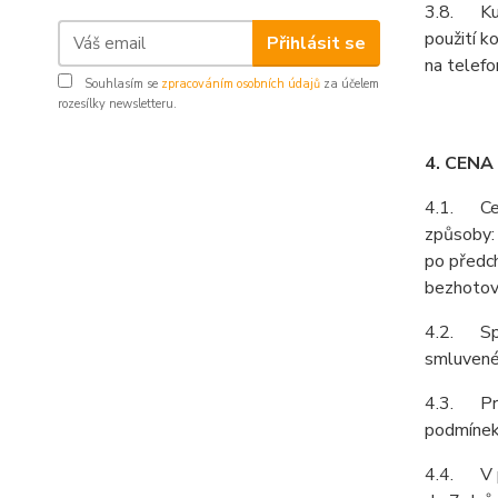
3.8. Kupu
použití k
Přihlásit se
na telefo
Souhlasím se
zpracováním osobních údajů
za účelem
rozesílky newsletteru.
4. CENA
4.1. Cenu
způsoby:
po předc
bezhotov
4.2. Spol
smluvené 
4.3. Prod
podmínek 
4.4. V př