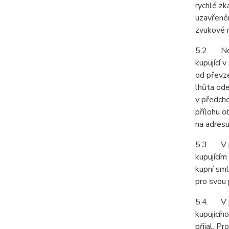
rychlé zk
uzavřeném
zvukové n
5.2. Neje
kupující 
od převze
lhůta ode
v předcho
přílohu o
na adresu
5.3. V př
kupujícím
kupní sml
pro svou
5.4. V př
kupujícíh
přijal. P