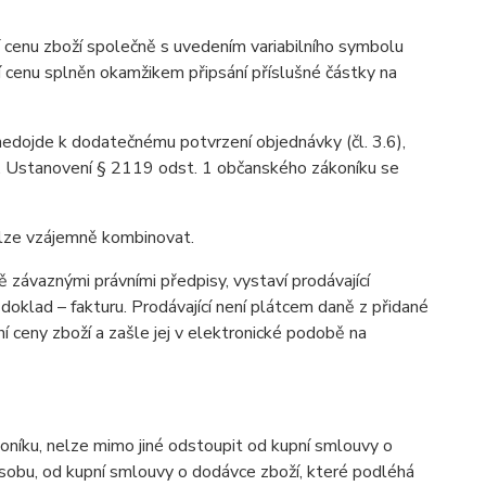
 cenu zboží společně s uvedením variabilního symbolu
í cenu splněn okamžikem připsání příslušné částky na
 nedojde k dodatečnému potvrzení objednávky (čl. 3.6),
u. Ustanovení § 2119 odst. 1 občanského zákoníku se
elze vzájemně kombinovat.
závaznými právními předpisy, vystaví prodávající
oklad – fakturu. Prodávající není plátcem daně z přidané
í ceny zboží a zašle jej v elektronické podobě na
níku, nelze mimo jiné odstoupit od kupní smlouvy o
osobu, od kupní smlouvy o dodávce zboží, které podléhá