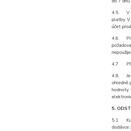
do 7 dnů 
4.5. V př
platby. V
účet prod
4.6. Prod
požadovat
nepoužije
4.7. Pří
4.8. Je-l
ohledně p
hodnoty. 
elektroni
5. ODS
5.1. Kupu
dodávce z