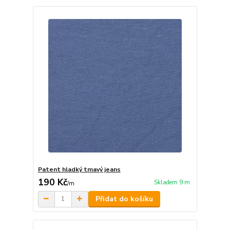
Patent hladký tmavý jeans
190 Kč
Skladem 9 m
/
m
Přidat do košíku