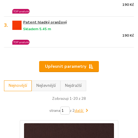
190 Kč
TOP produkt
Patent hladký oranžový
3.
Skladem 5.45 m
190 Kč
TOP produkt
Upřesnit parametry
Nejnovější
Nejlevnější
Nejdražší
Zobrazuji 1-20 z 28
strana
z 2
další