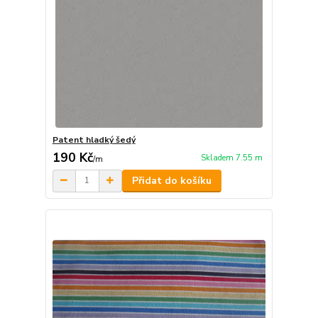
Patent hladký šedý
190 Kč
Skladem 7.55 m
/
m
Přidat do košíku