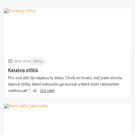
28
.
09
.
2025
Střihy
Katalog střihů
Pro své děti šiji nějakou tu dobu. Chvíli mi trvalo, než jsem ulovila
takové střihy, které nemusím upravovat a které mým ratolestem
sednou jak "....el...
číst celé