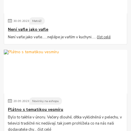
30
.
09
.
2023
Metráž
Není vafle jako vafle
Není vafle jako vafle......nejlépe je vaflím v kuchyni.....
číst celé
20
.
09
.
2023
Novinky na eshopu
Plátno s tematikou vesmíru
Bylo to takhle v únoru. Večery dlouhé, dítka vyklidněná v pelechu, v
televizi tradičně nic nedávají, tak jsem prohlížela co na nás naši
dodavatele chy...
číst celé