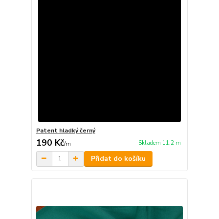
Patent hladký černý
190 Kč
Skladem 11.2 m
/
m
Přidat do košíku