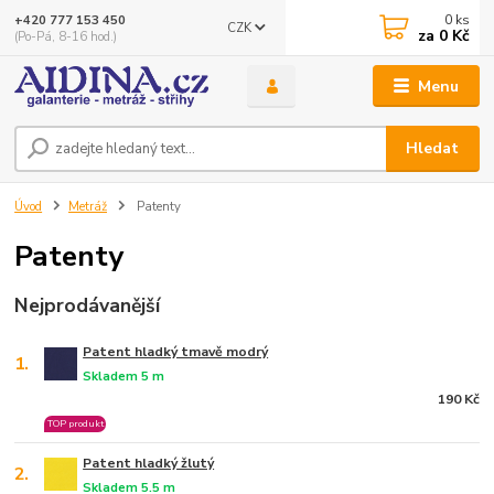
0
ks
+420 777 153 450
CZK
za
0 Kč
(Po-Pá, 8-16 hod.)
Menu
Hledat
Úvod
Metráž
Patenty
Patenty
Nejprodávanější
Patent hladký tmavě modrý
1.
Skladem 5 m
190 Kč
TOP produkt
Patent hladký žlutý
2.
Skladem 5.5 m