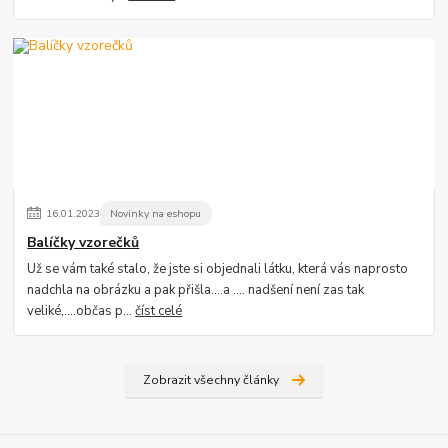
16
.
01
.
2023
Novinky na eshopu
Balíčky vzorečků
Už se vám také stalo, že jste si objednali látku, která vás naprosto
nadchla na obrázku a pak přišla....a .... nadšení není zas tak
veliké,....občas p...
číst celé
Zobrazit všechny články