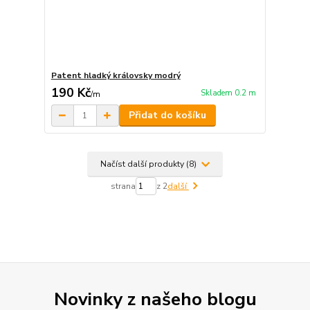
Patent hladký královsky modrý
190 Kč
Skladem 0.2 m
/
m
Přidat do košíku
Načíst další produkty (8)
strana
z 2
další
Novinky z našeho blogu