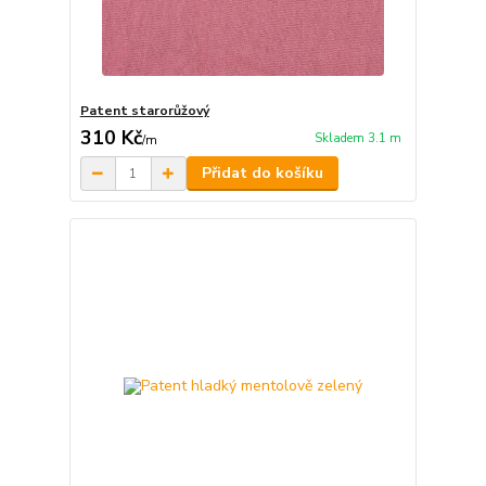
Patent starorůžový
310 Kč
Skladem 3.1 m
/
m
Přidat do košíku