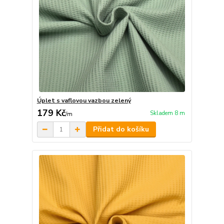
Úplet s vaflovou vazbou zelený
179 Kč
Skladem 8 m
/
m
Přidat do košíku