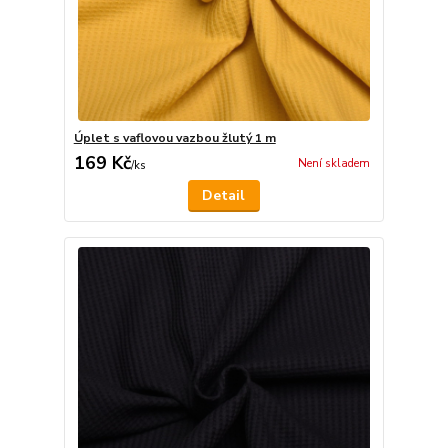
Úplet s vaflovou vazbou žlutý 1 m
169 Kč
Není skladem
/
ks
Detail