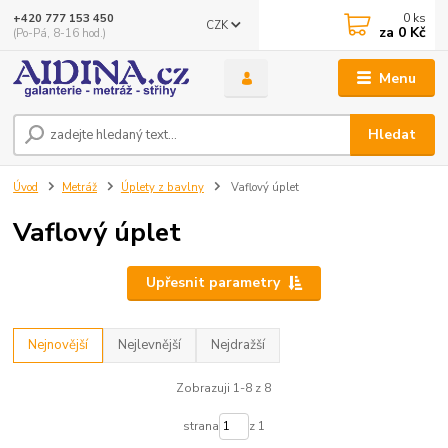
0
ks
+420 777 153 450
CZK
za
0 Kč
(Po-Pá, 8-16 hod.)
Menu
Hledat
Úvod
Metráž
Úplety z bavlny
Vaflový úplet
Vaflový úplet
Upřesnit parametry
Nejnovější
Nejlevnější
Nejdražší
Zobrazuji 1-8 z 8
strana
z 1