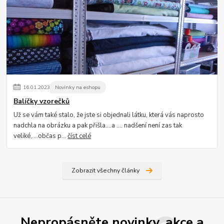
16
.
01
.
2023
Novinky na eshopu
Balíčky vzorečků
Už se vám také stalo, že jste si objednali látku, která vás naprosto
nadchla na obrázku a pak přišla....a .... nadšení není zas tak
veliké,....občas p...
číst celé
Zobrazit všechny články
Nepropásněte novinky, akce a