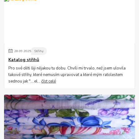
28
.
09
.
2025
Střihy
Katalog střihů
Pro své děti šiji nějakou tu dobu. Chvíli mi trvalo, než jsem ulovila
takové střihy, které nemusím upravovat a které mým ratolestem
sednou jak "....el...
číst celé