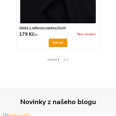
Úplet s vaflovou vazbou černý
179 Kč
Není skladem
/
m
Detail
strana
z 1
Novinky z našeho blogu