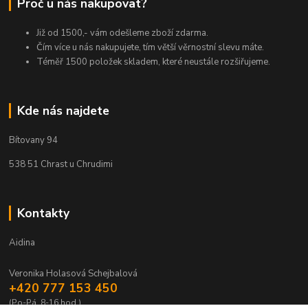
Proč u nás nakupovat?
Již od 1500,- vám odešleme zboží zdarma.
Čím více u nás nakupujete, tím větší věrnostní slevu máte.
Téměř 1500 položek skladem, které neustále rozšiřujeme.
Kde nás najdete
Bítovany 94
538 51 Chrast u Chrudimi
Kontakty
Aidina
Veronika Holasová Schejbalová
+420 777 153 450
(Po-Pá, 8-16 hod.)