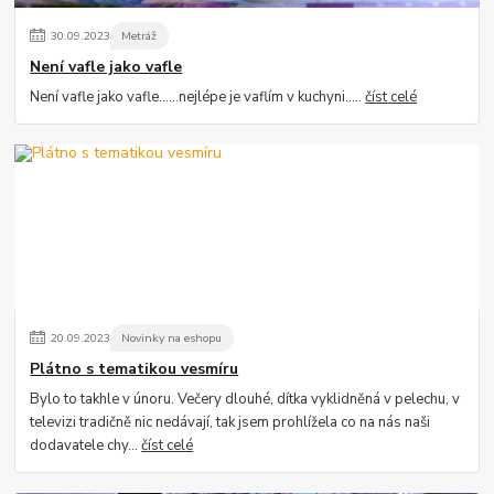
30
.
09
.
2023
Metráž
Není vafle jako vafle
Není vafle jako vafle......nejlépe je vaflím v kuchyni.....
číst celé
20
.
09
.
2023
Novinky na eshopu
Plátno s tematikou vesmíru
Bylo to takhle v únoru. Večery dlouhé, dítka vyklidněná v pelechu, v
televizi tradičně nic nedávají, tak jsem prohlížela co na nás naši
dodavatele chy...
číst celé