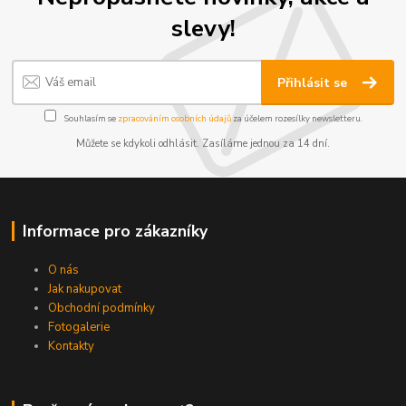
slevy!
Přihlásit se
Souhlasím se
zpracováním osobních údajů
za účelem rozesílky newsletteru.
Můžete se kdykoli odhlásit. Zasíláme jednou za 14 dní.
Informace pro zákazníky
O nás
Jak nakupovat
Obchodní podmínky
Fotogalerie
Kontakty