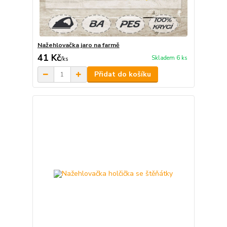
Nažehlovačka jaro na farmě
41 Kč
Skladem 6 ks
/
ks
Přidat do košíku