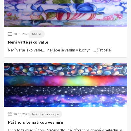
30
.
09
.
2023
Metráž
Není vafle jako vafle
Není vafle jako vafle......nejlépe je vaflím v kuchyni.....
číst celé
20
.
09
.
2023
Novinky na eshopu
Plátno s tematikou vesmíru
Bylo to takhle v únoru. Večery dlouhé, dítka vyklidněná v pelechu, v