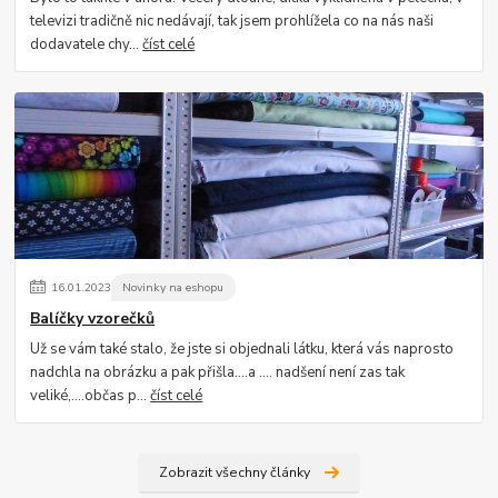
televizi tradičně nic nedávají, tak jsem prohlížela co na nás naši
dodavatele chy...
číst celé
16
.
01
.
2023
Novinky na eshopu
Balíčky vzorečků
Už se vám také stalo, že jste si objednali látku, která vás naprosto
nadchla na obrázku a pak přišla....a .... nadšení není zas tak
veliké,....občas p...
číst celé
Zobrazit všechny články