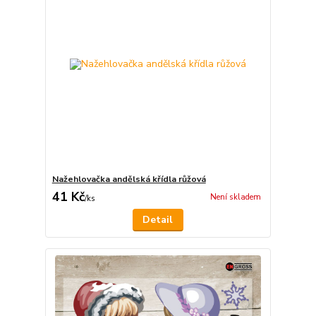
Nažehlovačka andělská křídla růžová
41 Kč
Není skladem
/
ks
Detail