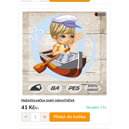
Nažehlovačka malý námořníček
41 Kč
Skladem 3 ks
/
ks
Přidat do košíku