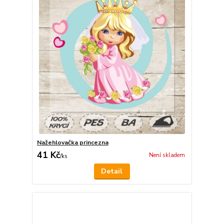
Nažehlovačka princezna
41 Kč
Není skladem
/
ks
Detail