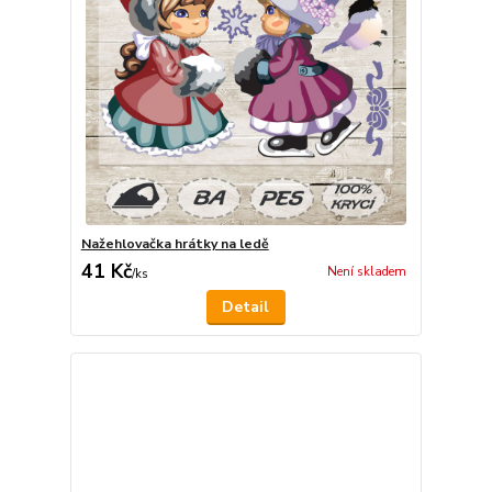
Nažehlovačka hrátky na ledě
41 Kč
Není skladem
/
ks
Detail