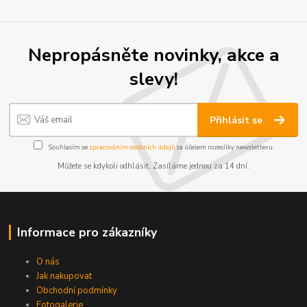
Nepropásněte novinky, akce a
slevy!
Přihlásit se
Souhlasím se
zpracováním osobních údajů
za účelem rozesílky newsletteru.
Můžete se kdykoli odhlásit. Zasíláme jednou za 14 dní.
Informace pro zákazníky
O nás
Jak nakupovat
Obchodní podmínky
Fotogalerie