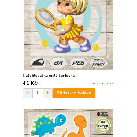
Nažehlovačka malá tenistka
41 Kč
Skladem 2 ks
/
ks
Přidat do košíku