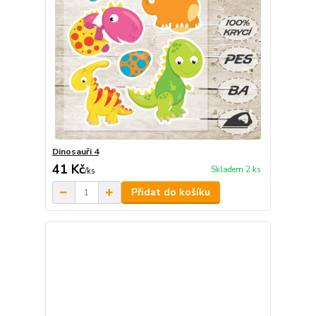
Dinosauři 4
41 Kč
Skladem 2 ks
/
ks
Přidat do košíku