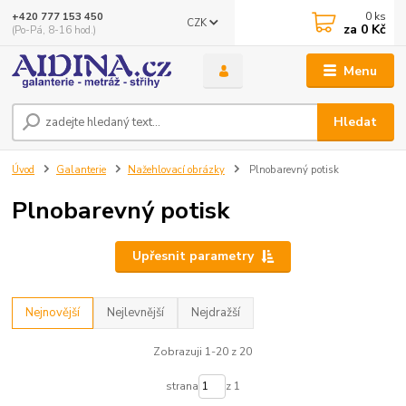
0
ks
+420 777 153 450
CZK
za
0 Kč
(Po-Pá, 8-16 hod.)
Menu
Hledat
Úvod
Galanterie
Nažehlovací obrázky
Plnobarevný potisk
Plnobarevný potisk
Upřesnit parametry
Nejnovější
Nejlevnější
Nejdražší
Zobrazuji 1-20 z 20
strana
z 1