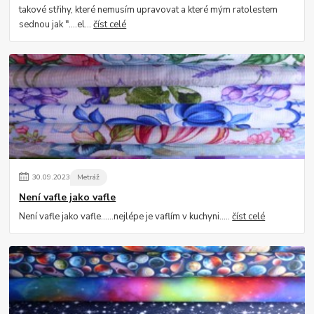
takové střihy, které nemusím upravovat a které mým ratolestem
sednou jak "....el...
číst celé
30
.
09
.
2023
Metráž
Není vafle jako vafle
Není vafle jako vafle......nejlépe je vaflím v kuchyni.....
číst celé