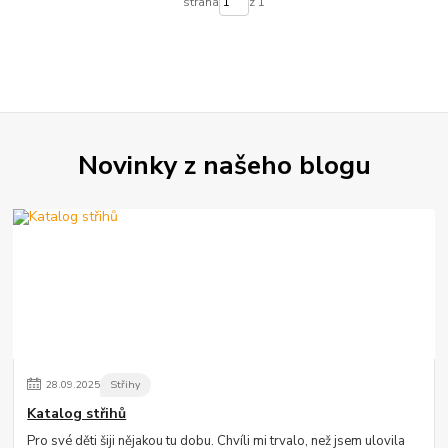
strana
z 1
Novinky z našeho blogu
28
.
09
.
2025
Střihy
Katalog střihů
Pro své děti šiji nějakou tu dobu. Chvíli mi trvalo, než jsem ulovila