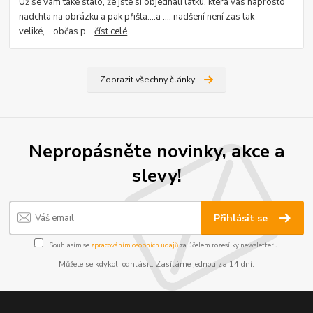
Už se vám také stalo, že jste si objednali látku, která vás naprosto
nadchla na obrázku a pak přišla....a .... nadšení není zas tak
veliké,....občas p...
číst celé
Zobrazit všechny články
Nepropásněte novinky, akce a
slevy!
Přihlásit se
Souhlasím se
zpracováním osobních údajů
za účelem rozesílky newsletteru.
Můžete se kdykoli odhlásit. Zasíláme jednou za 14 dní.