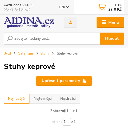
0
ks
+420 777 153 450
CZK
za
0 Kč
(Po-Pá, 8-16 hod.)
Menu
Hledat
Úvod
Galanterie
Stuhy
Stuhy keprové
Stuhy keprové
Upřesnit parametry
Nejnovější
Nejlevnější
Nejdražší
Zobrazuji 1-1 z 1
strana
z 1