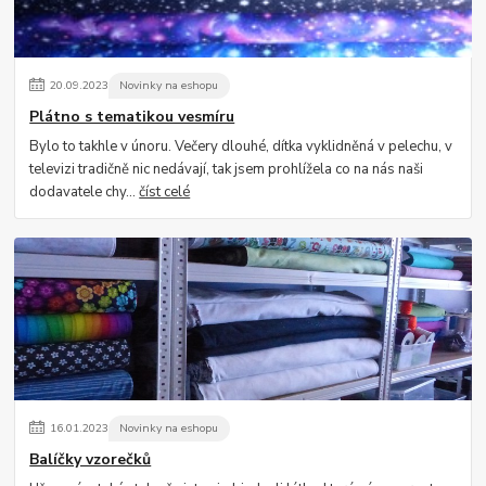
20
.
09
.
2023
Novinky na eshopu
Plátno s tematikou vesmíru
Bylo to takhle v únoru. Večery dlouhé, dítka vyklidněná v pelechu, v
televizi tradičně nic nedávají, tak jsem prohlížela co na nás naši
dodavatele chy...
číst celé
16
.
01
.
2023
Novinky na eshopu
Balíčky vzorečků