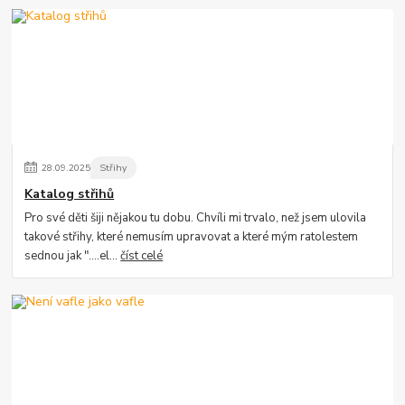
28
.
09
.
2025
Střihy
Katalog střihů
Pro své děti šiji nějakou tu dobu. Chvíli mi trvalo, než jsem ulovila
takové střihy, které nemusím upravovat a které mým ratolestem
sednou jak "....el...
číst celé