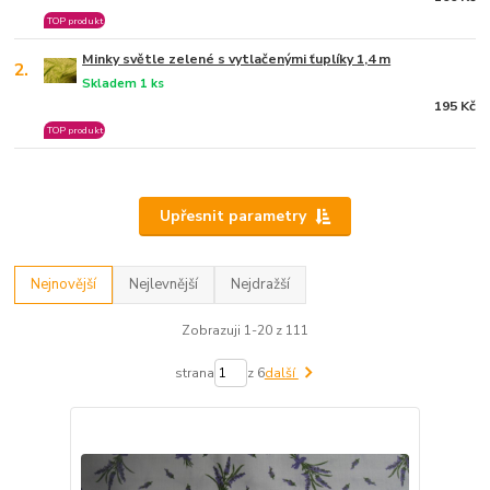
TOP produkt
Minky světle zelené s vytlačenými ťuplíky 1,4 m
2.
Skladem 1 ks
195 Kč
TOP produkt
Upřesnit parametry
Nejnovější
Nejlevnější
Nejdražší
Zobrazuji 1-20 z 111
strana
z 6
další