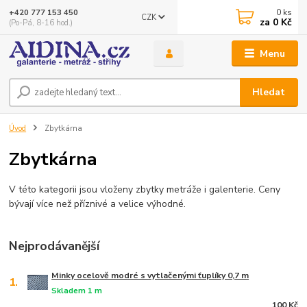
0
ks
+420 777 153 450
CZK
za
0 Kč
(Po-Pá, 8-16 hod.)
Menu
Hledat
Úvod
Zbytkárna
Zbytkárna
V této kategorii jsou vloženy zbytky metráže i galenterie. Ceny
bývají více než příznivé a velice výhodné.
Nejprodávanější
Minky ocelově modré s vytlačenými ťuplíky 0,7 m
1.
Skladem 1 m
100 Kč