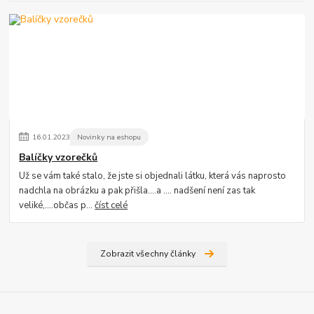
16
.
01
.
2023
Novinky na eshopu
Balíčky vzorečků
Už se vám také stalo, že jste si objednali látku, která vás naprosto
nadchla na obrázku a pak přišla....a .... nadšení není zas tak
veliké,....občas p...
číst celé
Zobrazit všechny články