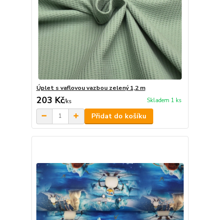
Úplet s vaflovou vazbou zelený 1,2 m
203 Kč
Skladem 1 ks
/
ks
Přidat do košíku