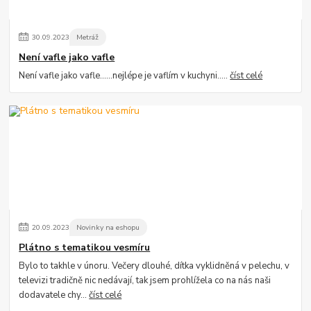
30
.
09
.
2023
Metráž
Není vafle jako vafle
Není vafle jako vafle......nejlépe je vaflím v kuchyni.....
číst celé
20
.
09
.
2023
Novinky na eshopu
Plátno s tematikou vesmíru
Bylo to takhle v únoru. Večery dlouhé, dítka vyklidněná v pelechu, v
televizi tradičně nic nedávají, tak jsem prohlížela co na nás naši
dodavatele chy...
číst celé