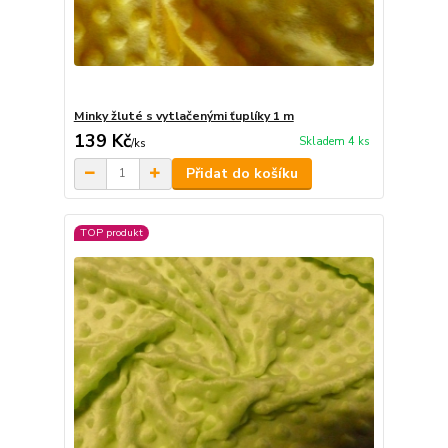
Minky žluté s vytlačenými ťuplíky 1 m
139 Kč
Skladem 4 ks
/
ks
Přidat do košíku
TOP produkt