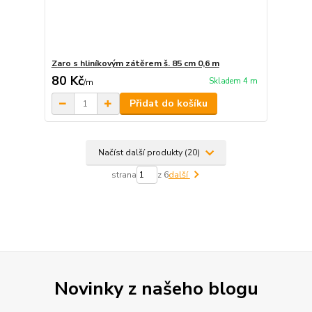
Zaro s hliníkovým zátěrem š. 85 cm 0,6 m
80 Kč
Skladem 4 m
/
m
Přidat do košíku
Načíst další produkty (20)
strana
z 6
další
Novinky z našeho blogu