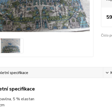
59
Číslo p
etní specifikace
tní specifikace
bavlna, 5 % elastan
 cm