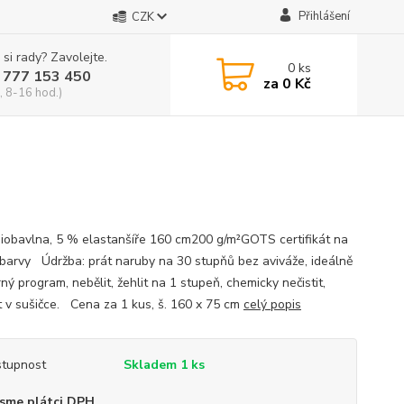
Přihlášení
CZK
 si rady? Zavolejte.
0
ks
 777 153 450
za
0 Kč
, 8-16 hod.)
iobavlna, 5 % elastanšíře 160 cm200 g/m²GOTS certifikát na
i barvy Údržba: prát naruby na 30 stupňů bez aviváže, ideálně
ný program, nebělit, žehlit na 1 stupeň, chemicky nečistit,
t v sušičce. Cena za 1 kus, š. 160 x 75 cm
celý popis
tupnost
Skladem 1 ks
sme plátci DPH