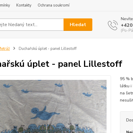
mínky
Kontakty
Ochrana soukromí
Nevíte
Hledat
+420
(Po-Pá
etráž
Duchařskú úplet - panel Lillestoff
ařskú úplet - panel Lillestoff
95 % b
látku 
na šetr
nesuši
Dos
Nej