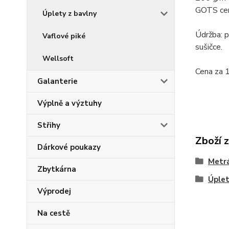
GOTS cert
Úplety z bavlny
Údržba: p
Vaflové piké
sušičce.
Wellsoft
Cena za 1
Galanterie
Výplně a výztuhy
Střihy
Zboží 
Dárkové poukazy
Metr
Zbytkárna
Úplet
Výprodej
Na cestě