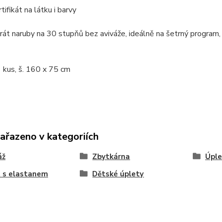
ifikát na látku i barvy
rát naruby na 30 stupňů bez aviváže, ideálně na šetrný program, n
 kus, š. 160 x 75 cm
zařazeno v kategoriích
áž
Zbytkárna
Úple
 s elastanem
Dětské úplety