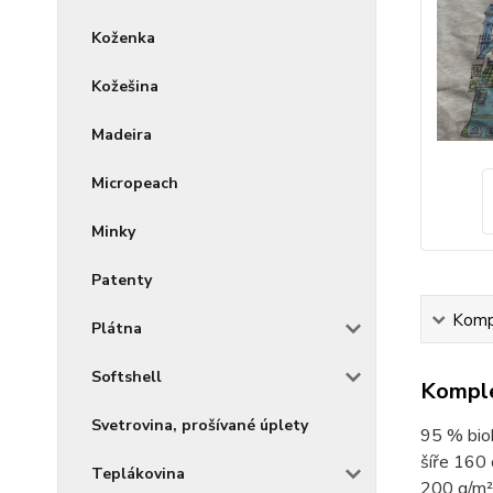
Koženka
Kožešina
Madeira
Micropeach
Minky
Patenty
Kompl
Plátna
Softshell
Komple
Svetrovina, prošívané úplety
95 % bio
šíře 160
Teplákovina
200 g/m²