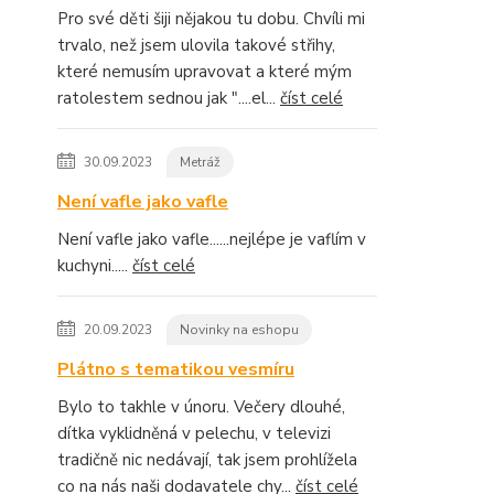
Pro své děti šiji nějakou tu dobu. Chvíli mi
trvalo, než jsem ulovila takové střihy,
které nemusím upravovat a které mým
ratolestem sednou jak "....el...
číst celé
30.09.2023
Metráž
Není vafle jako vafle
Není vafle jako vafle......nejlépe je vaflím v
kuchyni.....
číst celé
20.09.2023
Novinky na eshopu
Plátno s tematikou vesmíru
Bylo to takhle v únoru. Večery dlouhé,
dítka vyklidněná v pelechu, v televizi
tradičně nic nedávají, tak jsem prohlížela
co na nás naši dodavatele chy...
číst celé