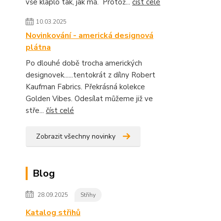
vše klaplo tak, jak má. Protož...
číst celé
10.03.2025
Novinkování - americká designová
plátna
Po dlouhé době trocha amerických
designovek......tentokrát z dílny Robert
Kaufman Fabrics. Překrásná kolekce
Golden Vibes. Odesílat můžeme již ve
stře...
číst celé
Zobrazit všechny novinky
Blog
28.09.2025
Střihy
Katalog střihů