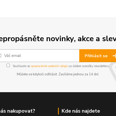
epropásněte novinky, akce a slev
Přihlásit se
Souhlasím se
zpracováním osobních údajů
za účelem rozesílky newsletteru.
Můžete se kdykoli odhlásit. Zasíláme jednou za 14 dní.
nás nakupovat?
Kde nás najdete