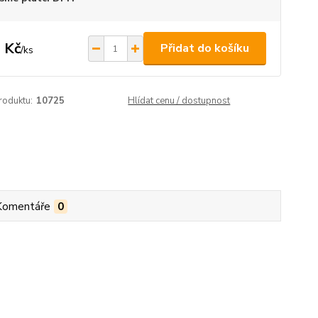
 Kč
Přidat do košíku
/
ks
roduktu:
10725
Hlídat cenu / dostupnost
Komentáře
0