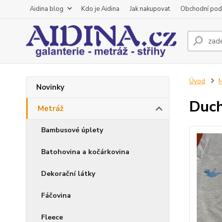
Aidina blog
Kdo je Aidina
Jak nakupovat
Obchodní pod
Úvod
M
Novinky
Duch
Metráž
Bambusové úplety
Batohovina a kočárkovina
Dekorační látky
Fáčovina
Fleece