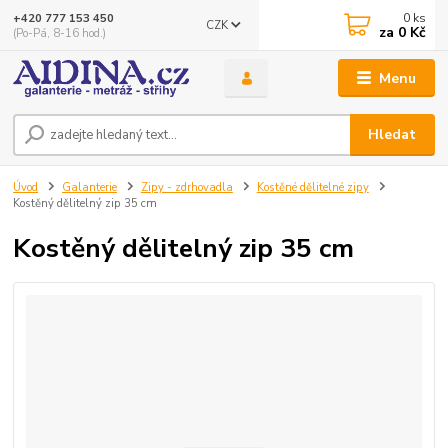
0
ks
+420 777 153 450
CZK
za
0 Kč
(Po-Pá, 8-16 hod.)
Menu
Hledat
Úvod
Galanterie
Zipy - zdrhovadla
Kostěné dělitelné zipy
Kostěný dělitelný zip 35 cm
Kostěný dělitelný zip 35 cm