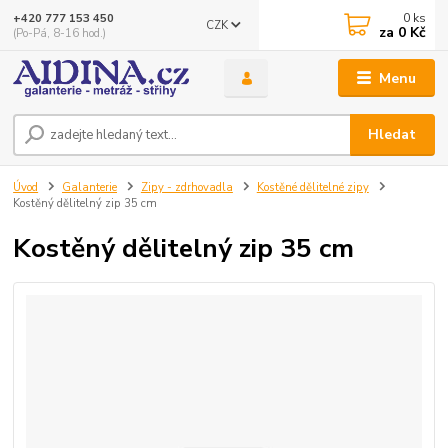
0
ks
+420 777 153 450
CZK
za
0 Kč
(Po-Pá, 8-16 hod.)
Menu
Hledat
Úvod
Galanterie
Zipy - zdrhovadla
Kostěné dělitelné zipy
Kostěný dělitelný zip 35 cm
Kostěný dělitelný zip 35 cm