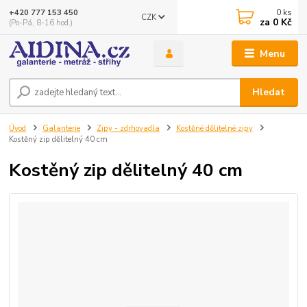
0
ks
+420 777 153 450
CZK
za
0 Kč
(Po-Pá, 8-16 hod.)
Menu
Hledat
Úvod
Galanterie
Zipy - zdrhovadla
Kostěné dělitelné zipy
Kostěný zip dělitelný 40 cm
Kostěný zip dělitelný 40 cm