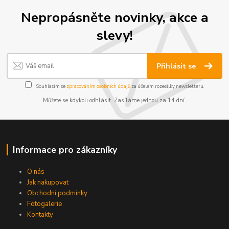
Nepropásněte novinky, akce a
slevy!
Přihlásit se
Souhlasím se
zpracováním osobních údajů
za účelem rozesílky newsletteru.
Můžete se kdykoli odhlásit. Zasíláme jednou za 14 dní.
Informace pro zákazníky
O nás
Jak nakupovat
Obchodní podmínky
Fotogalerie
Kontakty