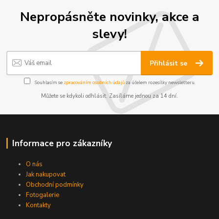
Nepropásněte novinky, akce a
slevy!
Přihlásit se
Souhlasím se
zpracováním osobních údajů
za účelem rozesílky newsletteru.
Můžete se kdykoli odhlásit. Zasíláme jednou za 14 dní.
Informace pro zákazníky
O nás
Jak nakupovat
Obchodní podmínky
Fotogalerie
Kontakty