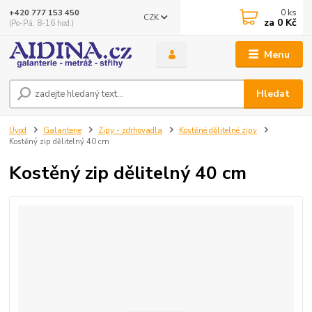
0
ks
+420 777 153 450
CZK
za
0 Kč
(Po-Pá, 8-16 hod.)
Menu
Hledat
Úvod
Galanterie
Zipy - zdrhovadla
Kostěné dělitelné zipy
Kostěný zip dělitelný 40 cm
Kostěný zip dělitelný 40 cm