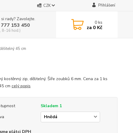
Přihlášení
CZK
 si rady? Zavolejte.
0
ks
 777 153 450
za
0 Kč
, 8-16 hod.)
dělitelný 45 cm
vý kostěnný zip, dělitelný. Šíře zoubků 6 mm. Cena za 1 ks
 45 cm
celý popis
tupnost
Skladem 1
va
sme plátci DPH