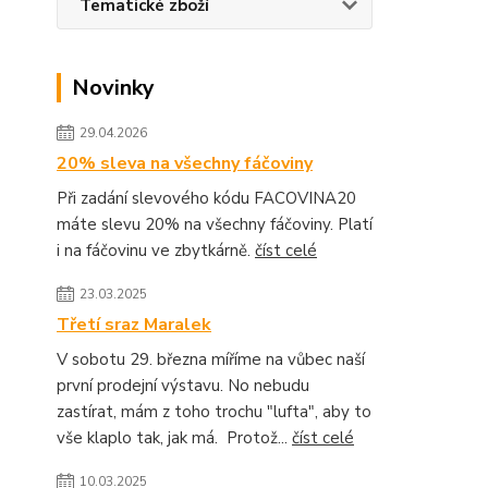
Tematické zboží
Novinky
29.04.2026
20% sleva na všechny fáčoviny
Při zadání slevového kódu FACOVINA20
máte slevu 20% na všechny fáčoviny. Platí
i na fáčovinu ve zbytkárně.
číst celé
23.03.2025
Třetí sraz Maralek
V sobotu 29. března míříme na vůbec naší
první prodejní výstavu. No nebudu
zastírat, mám z toho trochu "lufta", aby to
vše klaplo tak, jak má. Protož...
číst celé
10.03.2025