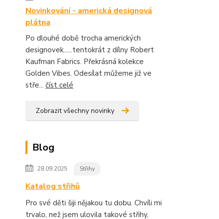
Novinkování - americká designová
plátna
Po dlouhé době trocha amerických
designovek......tentokrát z dílny Robert
Kaufman Fabrics. Překrásná kolekce
Golden Vibes. Odesílat můžeme již ve
stře...
číst celé
Zobrazit všechny novinky
Blog
28.09.2025
Střihy
Katalog střihů
Pro své děti šiji nějakou tu dobu. Chvíli mi
trvalo, než jsem ulovila takové střihy,