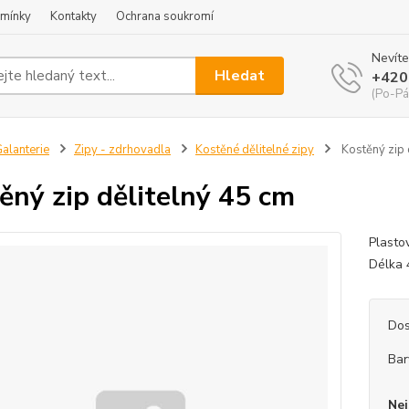
mínky
Kontakty
Ochrana soukromí
Nevíte
Hledat
+420
(Po-Pá
alanterie
Zipy - zdrhovadla
Kostěné dělitelné zipy
Kostěný zip 
ěný zip dělitelný 45 cm
Plasto
Délka
Dos
Bar
Nej