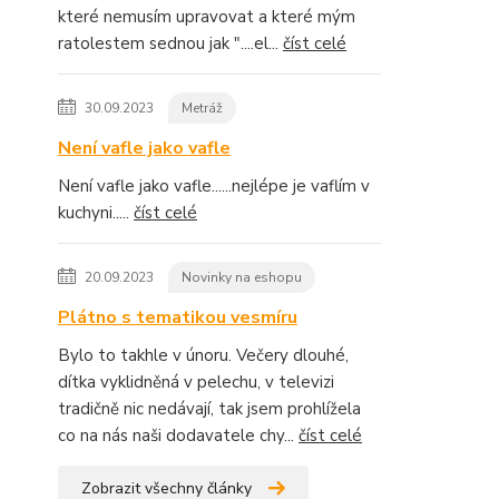
které nemusím upravovat a které mým
ratolestem sednou jak "....el...
číst celé
30.09.2023
Metráž
Není vafle jako vafle
Není vafle jako vafle......nejlépe je vaflím v
kuchyni.....
číst celé
20.09.2023
Novinky na eshopu
Plátno s tematikou vesmíru
Bylo to takhle v únoru. Večery dlouhé,
dítka vyklidněná v pelechu, v televizi
tradičně nic nedávají, tak jsem prohlížela
co na nás naši dodavatele chy...
číst celé
Zobrazit všechny články