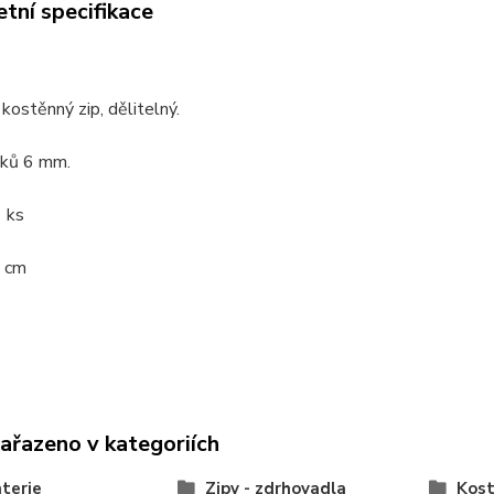
tní specifikace
kostěnný zip, dělitelný.
bků 6 mm.
 ks
 cm
zařazeno v kategoriích
terie
Zipy - zdrhovadla
Kost