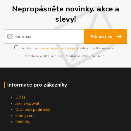
Nepropásněte novinky, akce a
slevy!
Přihlásit se
Souhlasím se
zpracováním osobních údajů
za účelem rozesílky newsletteru.
Můžete se kdykoli odhlásit. Zasíláme jednou za 14 dní.
Informace pro zákazníky
O nás
Jak nakupovat
Obchodní podmínky
Fotogalerie
Kontakty