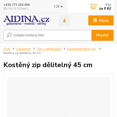
0
ks
+420 777 153 450
CZK
za
0 Kč
(Po-Pá, 8-16 hod.)
Menu
Hledat
Úvod
Galanterie
Zipy - zdrhovadla
Kostěné dělitelné zipy
Kostěný zip dělitelný 45 cm
Kostěný zip dělitelný 45 cm