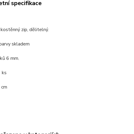
tní specifikace
kostěnný zip, dělitelný.
barvy skladem
bků 6 mm.
 ks
 cm