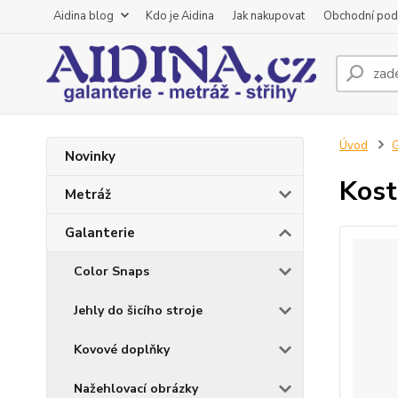
Aidina blog
Kdo je Aidina
Jak nakupovat
Obchodní pod
Úvod
G
Novinky
Kost
Metráž
Galanterie
Color Snaps
Jehly do šicího stroje
Kovové doplňky
Nažehlovací obrázky