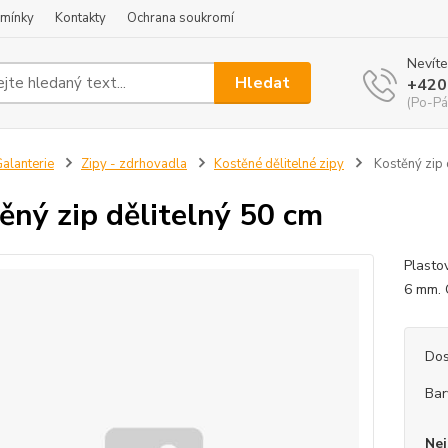
mínky
Kontakty
Ochrana soukromí
Nevíte
Hledat
+420
(Po-Pá
alanterie
Zipy - zdrhovadla
Kostěné dělitelné zipy
Kostěný zip 
ěný zip dělitelný 50 cm
Plasto
6 mm. 
Dos
Bar
Nej