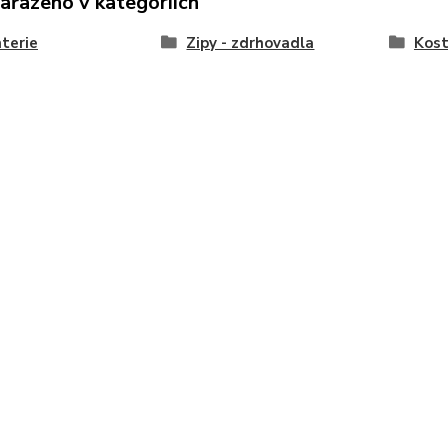
zařazeno v kategoriích
terie
Zipy - zdrhovadla
Kost