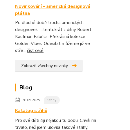
Novinkování - americká designová
plátna
Po dlouhé době trocha amerických
designovek......tentokrát z dílny Robert
Kaufman Fabrics. Překrásná kolekce
Golden Vibes. Odesílat můžeme již ve
stře...
číst celé
Zobrazit všechny novinky
Blog
28.09.2025
Střihy
Katalog střihů
Pro své děti šiji nějakou tu dobu. Chvíli mi
trvalo, než jsem ulovila takové střihy,