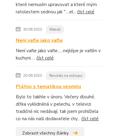
které nemusím upravovat a které mým
ratolestem sednou jak "....el...
číst celé
30.09.2023
Metráž
Není vafle jako vafle
Není vafle jako vafle......nejlépe je vaflím v
kuchyni.....
číst celé
20.09.2023
Novinky na eshopu
Plátno s tematikou vesmíru
Bylo to takhle v únoru. Večery dlouhé,
dítka vyklidněná v pelechu, v televizi
tradičně nic nedávají, tak jsem prohlížela
co na nás naši dodavatele chy...
číst celé
Zobrazit všechny články