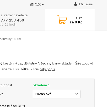
Přihlášení
CZK
 si rady? Zavolejte.
0
ks
 777 153 450
za
0 Kč
, 8-16 hod.)
dělitelný 50 cm
vý kostěnný zip, dělitelný. Všechny barvy skladem Šíře zoubků
Cena za 1 ks Délka 50 cm
celý popis
tupnost
Skladem 1
va
sme plátci DPH