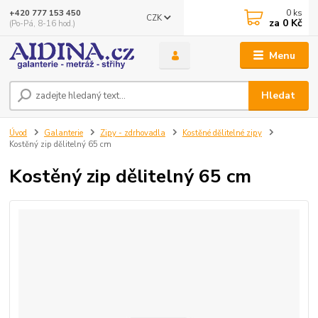
0
ks
+420 777 153 450
CZK
za
0 Kč
(Po-Pá, 8-16 hod.)
Menu
Hledat
Úvod
Galanterie
Zipy - zdrhovadla
Kostěné dělitelné zipy
Kostěný zip dělitelný 65 cm
Kostěný zip dělitelný 65 cm