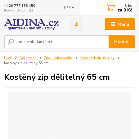
0
ks
+420 777 153 450
CZK
za
0 Kč
(Po-Pá, 8-16 hod.)
Menu
Hledat
Úvod
Galanterie
Zipy - zdrhovadla
Kostěné dělitelné zipy
Kostěný zip dělitelný 65 cm
Kostěný zip dělitelný 65 cm