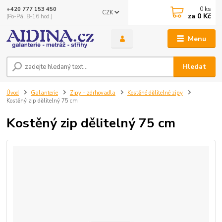
0
ks
+420 777 153 450
CZK
za
0 Kč
(Po-Pá, 8-16 hod.)
Menu
Hledat
Úvod
Galanterie
Zipy - zdrhovadla
Kostěné dělitelné zipy
Kostěný zip dělitelný 75 cm
Kostěný zip dělitelný 75 cm