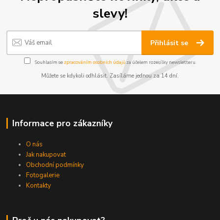
slevy!
Přihlásit se
Souhlasím se
zpracováním osobních údajů
za účelem rozesílky newsletteru.
Můžete se kdykoli odhlásit. Zasíláme jednou za 14 dní.
Informace pro zákazníky
O nás
Jak nakupovat
Obchodní podmínky
Fotogalerie
Kontakty