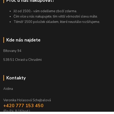
Proč u nás nakupovat?
Již od 1500,- vám odešleme zboží zdarma.
Čím více u nás nakupujete, tím větší věrnostní slevu máte.
Téměř 1500 položek skladem, které neustále rozšiřujeme.
Kde nás najdete
Bítovany 94
538 51 Chrast u Chrudimi
Kontakty
Aidina
Veronika Holasová Schejbalová
+420 777 153 450
(Po-Pá, 8-16 hod.)