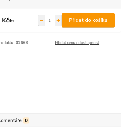
 Kč
Přidat do košíku
/
ks
roduktu:
01668
Hlídat cenu / dostupnost
Komentáře
0