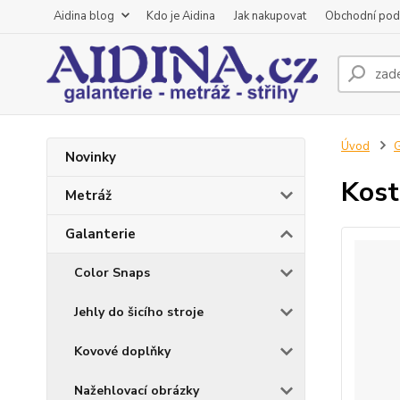
Aidina blog
Kdo je Aidina
Jak nakupovat
Obchodní pod
Úvod
G
Novinky
Kost
Metráž
Galanterie
Color Snaps
Jehly do šicího stroje
Kovové doplňky
Nažehlovací obrázky