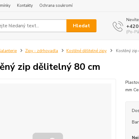
mínky
Kontakty
Ochrana soukromí
Nevíte
Hledat
+420
(Po-Pá
alanterie
Zipy - zdrhovadla
Kostěné dělitelné zipy
Kostěný zip 
ěný zip dělitelný 80 cm
Plasto
mm Cen
Dos
Bar
Nej