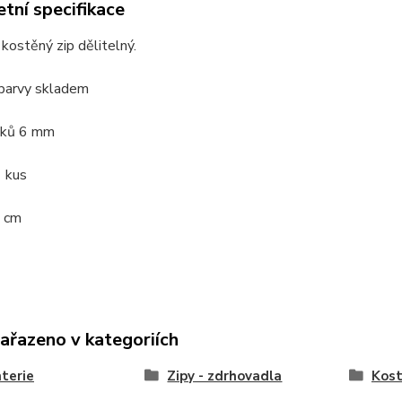
tní specifikace
kostěný zip dělitelný.
barvy skladem
bků 6 mm
1 kus
 cm
zařazeno v kategoriích
terie
Zipy - zdrhovadla
Kost