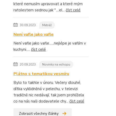
které nemusím upravovat a které mým
ratolestem sednou jak "....el...
číst celé
30.09.2023
Metráž
Není vafle jako vafle
Není vafle jako vafle......nejlépe je vaflím v
kuchyni.....
číst celé
20.09.2023
Novinky na eshopu
Plátno s tematikou vesmíru
Bylo to takhle v únoru. Večery dlouhé,
dítka vyklidněná v pelechu, v televizi
tradičně nic nedávají, tak jsem prohlížela
co na nás naši dodavatele chy...
číst celé
Zobrazit všechny články