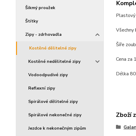
Komple
Šikmý proužek
Plastový 
Štítky
Všechny 
Zipy - zdrhovadla
Šíře zou
Kostěné dělitelné zipy
Cena za 
Kostěné nedělitelné zipy
Délka 80
Vodoodpudivé zipy
Reflexní zipy
Spirálové dělitelné zipy
Zboží 
Spirálové nekonečné zipy
Galan
Jezdce k nekonečným zipům