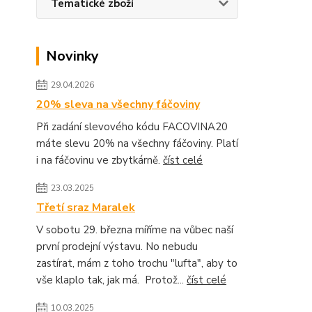
Tematické zboží
Novinky
29.04.2026
20% sleva na všechny fáčoviny
Při zadání slevového kódu FACOVINA20
máte slevu 20% na všechny fáčoviny. Platí
i na fáčovinu ve zbytkárně.
číst celé
23.03.2025
Třetí sraz Maralek
V sobotu 29. března míříme na vůbec naší
první prodejní výstavu. No nebudu
zastírat, mám z toho trochu "lufta", aby to
vše klaplo tak, jak má. Protož...
číst celé
10.03.2025