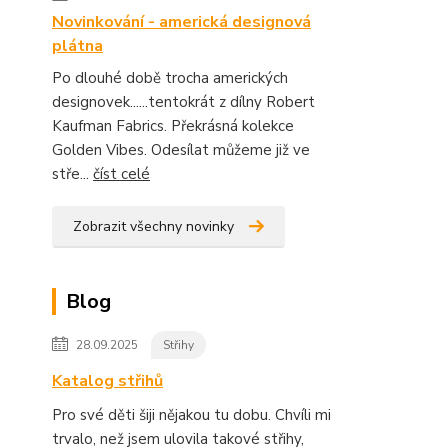
Novinkování - americká designová
plátna
Po dlouhé době trocha amerických
designovek......tentokrát z dílny Robert
Kaufman Fabrics. Překrásná kolekce
Golden Vibes. Odesílat můžeme již ve
stře...
číst celé
Zobrazit všechny novinky
Blog
28.09.2025
Střihy
Katalog střihů
Pro své děti šiji nějakou tu dobu. Chvíli mi
trvalo, než jsem ulovila takové střihy,