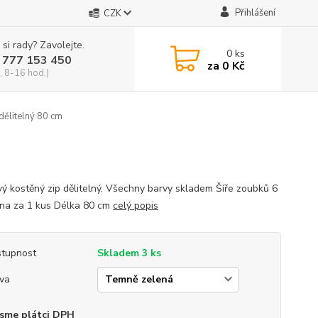
Přihlášení
CZK
 si rady? Zavolejte.
0
ks
 777 153 450
za
0 Kč
, 8-16 hod.)
dělitelný 80 cm
vý kostěný zip dělitelný. Všechny barvy skladem Šíře zoubků 6
a za 1 kus Délka 80 cm
celý popis
tupnost
Skladem 3 ks
va
sme plátci DPH