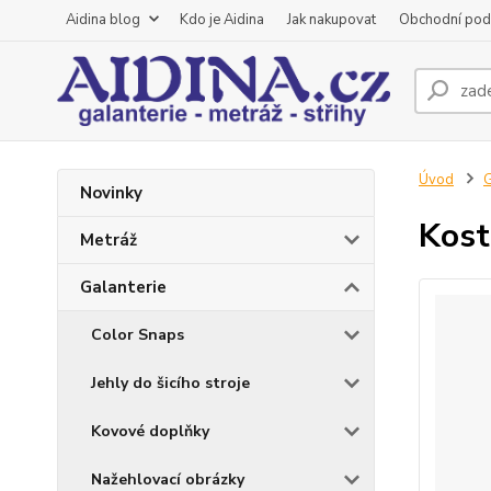
Aidina blog
Kdo je Aidina
Jak nakupovat
Obchodní pod
Úvod
G
Novinky
Kost
Metráž
Galanterie
Color Snaps
Jehly do šicího stroje
Kovové doplňky
Nažehlovací obrázky