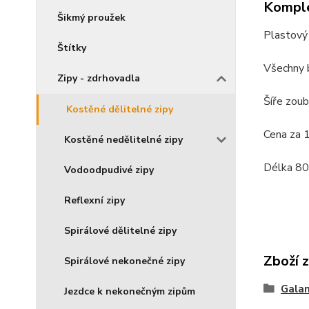
Komple
Šikmý proužek
Plastový 
Štítky
Všechny 
Zipy - zdrhovadla
Šíře zou
Kostěné dělitelné zipy
Cena za 
Kostěné nedělitelné zipy
Délka 80
Vodoodpudivé zipy
Reflexní zipy
Spirálové dělitelné zipy
Zboží 
Spirálové nekonečné zipy
Galan
Jezdce k nekonečným zipům