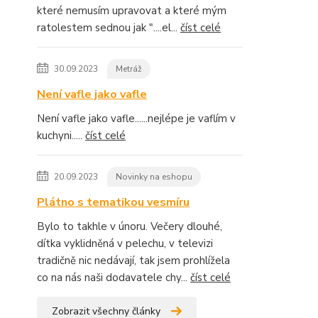
které nemusím upravovat a které mým
ratolestem sednou jak "....el...
číst celé
30.09.2023
Metráž
Není vafle jako vafle
Není vafle jako vafle......nejlépe je vaflím v
kuchyni.....
číst celé
20.09.2023
Novinky na eshopu
Plátno s tematikou vesmíru
Bylo to takhle v únoru. Večery dlouhé,
dítka vyklidněná v pelechu, v televizi
tradičně nic nedávají, tak jsem prohlížela
co na nás naši dodavatele chy...
číst celé
Zobrazit všechny články