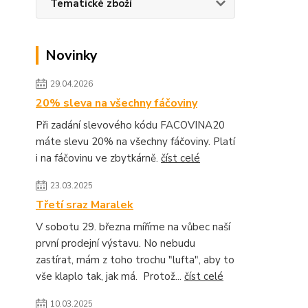
Tematické zboží
Novinky
29.04.2026
20% sleva na všechny fáčoviny
Při zadání slevového kódu FACOVINA20
máte slevu 20% na všechny fáčoviny. Platí
i na fáčovinu ve zbytkárně.
číst celé
23.03.2025
Třetí sraz Maralek
V sobotu 29. března míříme na vůbec naší
první prodejní výstavu. No nebudu
zastírat, mám z toho trochu "lufta", aby to
vše klaplo tak, jak má. Protož...
číst celé
10.03.2025