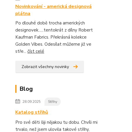
Novinkování - americká designová
plátna
Po dlouhé době trocha amerických
designovek......tentokrát z dílny Robert
Kaufman Fabrics. Překrásná kolekce
Golden Vibes. Odesílat můžeme již ve
stře...
číst celé
Zobrazit všechny novinky
Blog
28.09.2025
Střihy
Katalog střihů
Pro své děti šiji nějakou tu dobu. Chvíli mi
trvalo, než jsem ulovila takové střihy,