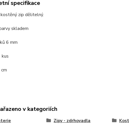
tní specifikace
kostěný zip dělitelný.
barvy skladem
bků 6 mm
1 kus
 cm
zařazeno v kategoriích
terie
Zipy - zdrhovadla
Kost