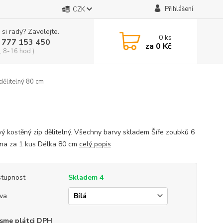
Přihlášení
CZK
 si rady? Zavolejte.
0
ks
 777 153 450
za
0 Kč
, 8-16 hod.)
dělitelný 80 cm
vý kostěný zip dělitelný. Všechny barvy skladem Šíře zoubků 6
a za 1 kus Délka 80 cm
celý popis
tupnost
Skladem 4
va
sme plátci DPH