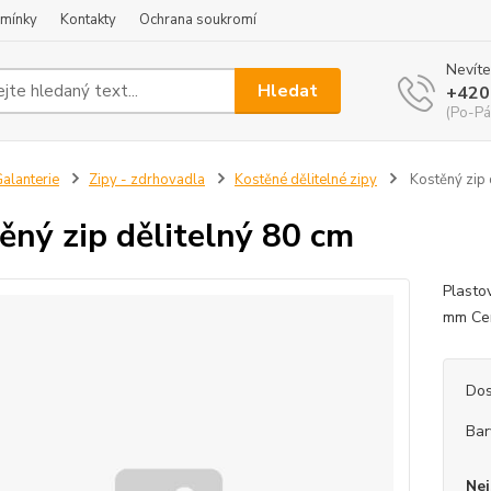
mínky
Kontakty
Ochrana soukromí
Nevíte
Hledat
+420
(Po-Pá
alanterie
Zipy - zdrhovadla
Kostěné dělitelné zipy
Kostěný zip 
ěný zip dělitelný 80 cm
Plasto
mm Cen
Dos
Bar
Nej