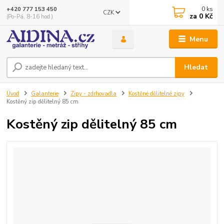
0
ks
+420 777 153 450
CZK
za
0 Kč
(Po-Pá, 8-16 hod.)
Menu
Hledat
Úvod
Galanterie
Zipy - zdrhovadla
Kostěné dělitelné zipy
Kostěný zip dělitelný 85 cm
Kostěný zip dělitelný 85 cm