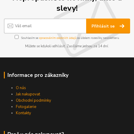
slevy!
Přihlásit se
Souhlasím se
zpracováním osobních údajů
za účelem rozesílky newsletteru.
Můžete se kdykoli odhlásit. Zasíláme jednou za 14 dní.
Informace pro zákazníky
O nás
Jak nakupovat
Obchodní podmínky
Fotogalerie
Kontakty