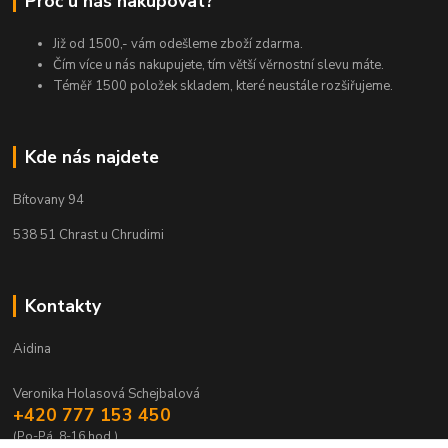
Proč u nás nakupovat?
Již od 1500,- vám odešleme zboží zdarma.
Čím více u nás nakupujete, tím větší věrnostní slevu máte.
Téměř 1500 položek skladem, které neustále rozšiřujeme.
Kde nás najdete
Bítovany 94
538 51 Chrast u Chrudimi
Kontakty
Aidina
Veronika Holasová Schejbalová
+420 777 153 450
(Po-Pá, 8-16 hod.)