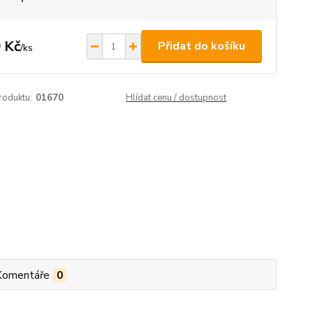
 Kč
Přidat do košíku
/
ks
roduktu:
01670
Hlídat cenu / dostupnost
Komentáře
0