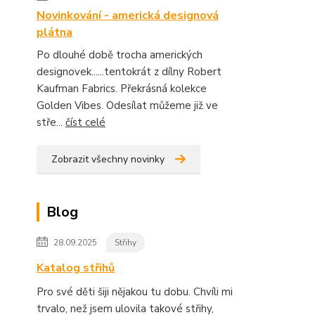
Novinkování - americká designová
plátna
Po dlouhé době trocha amerických
designovek......tentokrát z dílny Robert
Kaufman Fabrics. Překrásná kolekce
Golden Vibes. Odesílat můžeme již ve
stře...
číst celé
Zobrazit všechny novinky
Blog
28.09.2025
Střihy
Katalog střihů
Pro své děti šiji nějakou tu dobu. Chvíli mi
trvalo, než jsem ulovila takové střihy,