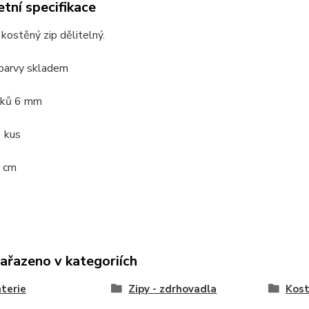
tní specifikace
kostěný zip dělitelný.
barvy skladem
bků 6 mm
1 kus
 cm
zařazeno v kategoriích
terie
Zipy - zdrhovadla
Kost