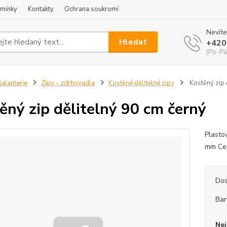
mínky
Kontakty
Ochrana soukromí
Nevíte
Hledat
+420
(Po-Pá
alanterie
Zipy - zdrhovadla
Kostěné dělitelné zipy
Kostěný zip 
ěný zip dělitelný 90 cm černý
Plasto
mm Cen
Dos
Bar
Nej