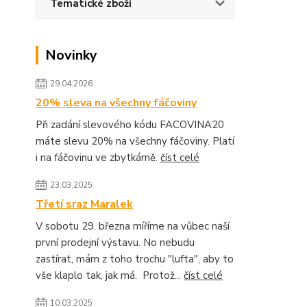
Tematické zboží
Novinky
29.04.2026
20% sleva na všechny fáčoviny
Při zadání slevového kódu FACOVINA20
máte slevu 20% na všechny fáčoviny. Platí
i na fáčovinu ve zbytkárně.
číst celé
23.03.2025
Třetí sraz Maralek
V sobotu 29. března míříme na vůbec naší
první prodejní výstavu. No nebudu
zastírat, mám z toho trochu "lufta", aby to
vše klaplo tak, jak má. Protož...
číst celé
10.03.2025