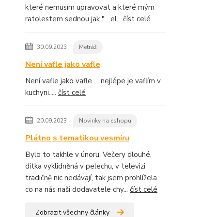
které nemusím upravovat a které mým
ratolestem sednou jak "....el...
číst celé
30.09.2023
Metráž
Není vafle jako vafle
Není vafle jako vafle......nejlépe je vaflím v
kuchyni.....
číst celé
20.09.2023
Novinky na eshopu
Plátno s tematikou vesmíru
Bylo to takhle v únoru. Večery dlouhé,
dítka vyklidněná v pelechu, v televizi
tradičně nic nedávají, tak jsem prohlížela
co na nás naši dodavatele chy...
číst celé
Zobrazit všechny články