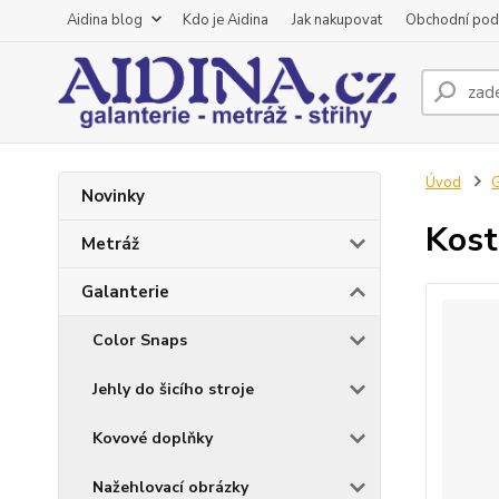
Aidina blog
Kdo je Aidina
Jak nakupovat
Obchodní pod
Úvod
G
Novinky
Kost
Metráž
Galanterie
Color Snaps
Jehly do šicího stroje
Kovové doplňky
Nažehlovací obrázky