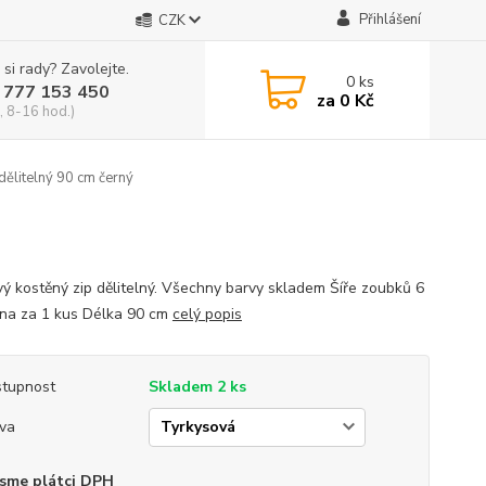
Přihlášení
CZK
 si rady? Zavolejte.
0
ks
 777 153 450
za
0 Kč
, 8-16 hod.)
dělitelný 90 cm černý
vý kostěný zip dělitelný. Všechny barvy skladem Šíře zoubků 6
a za 1 kus Délka 90 cm
celý popis
tupnost
Skladem 2 ks
va
sme plátci DPH