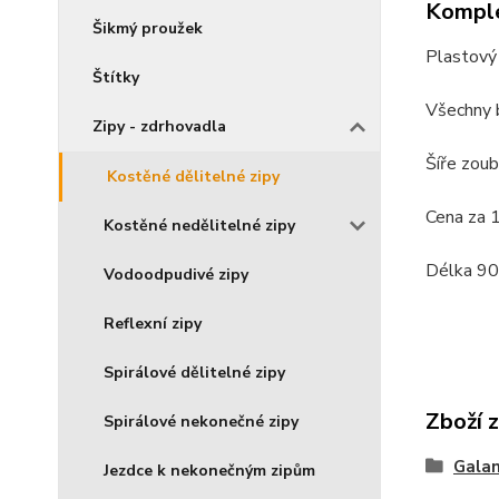
Komple
Šikmý proužek
Plastový 
Štítky
Všechny 
Zipy - zdrhovadla
Šíře zou
Kostěné dělitelné zipy
Cena za 
Kostěné nedělitelné zipy
Délka 90
Vodoodpudivé zipy
Reflexní zipy
Spirálové dělitelné zipy
Zboží 
Spirálové nekonečné zipy
Galan
Jezdce k nekonečným zipům