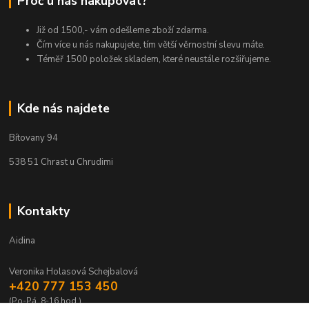
Proč u nás nakupovat?
Již od 1500,- vám odešleme zboží zdarma.
Čím více u nás nakupujete, tím větší věrnostní slevu máte.
Téměř 1500 položek skladem, které neustále rozšiřujeme.
Kde nás najdete
Bítovany 94
538 51 Chrast u Chrudimi
Kontakty
Aidina
Veronika Holasová Schejbalová
+420 777 153 450
(Po-Pá, 8-16 hod.)