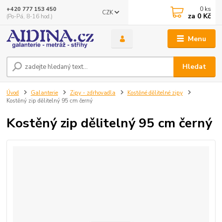
0
ks
+420 777 153 450
CZK
za
0 Kč
(Po-Pá, 8-16 hod.)
Menu
Hledat
Úvod
Galanterie
Zipy - zdrhovadla
Kostěné dělitelné zipy
Kostěný zip dělitelný 95 cm černý
Kostěný zip dělitelný 95 cm černý