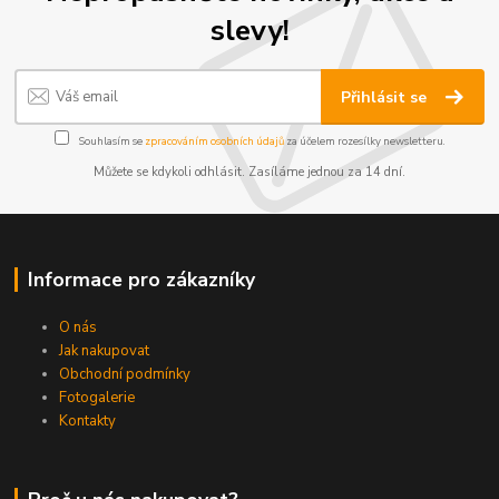
slevy!
Přihlásit se
Souhlasím se
zpracováním osobních údajů
za účelem rozesílky newsletteru.
Můžete se kdykoli odhlásit. Zasíláme jednou za 14 dní.
Informace pro zákazníky
O nás
Jak nakupovat
Obchodní podmínky
Fotogalerie
Kontakty