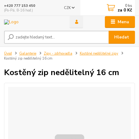
0
ks
+420 777 153 450
CZK
za
0 Kč
(Po-Pá, 8-16 hod.)
Menu
Hledat
Úvod
Galanterie
Zipy - zdrhovadla
Kostěné nedělitelné zipy
Kostěný zip nedělitelný 16 cm
Kostěný zip nedělitelný 16 cm