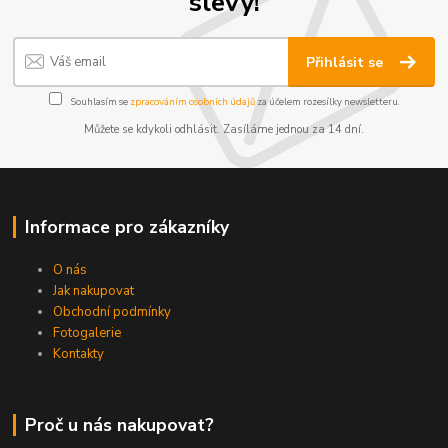
slevy!
Přihlásit se
Souhlasím se
zpracováním osobních údajů
za účelem rozesílky newsletteru.
Můžete se kdykoli odhlásit. Zasíláme jednou za 14 dní.
Informace pro zákazníky
O nás
Jak nakupovat
Obchodní podmínky
Fotogalerie
Kontakty
Proč u nás nakupovat?