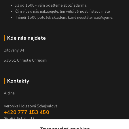
Již od 1500,- vám odešleme zboží zdarma.
Čím více u nás nakupujete, tím větší věrnostní slevu máte.
Téměř 1500 položek skladem, které neustále rozšiřujeme.
Kde nás najdete
Bítovany 94
538 51 Chrast u Chrudimi
Kontakty
Aidina
Veronika Holasová Schejbalová
+420 777 153 450
(Po-Pá, 8-16 hod.)
eshop@aidina.cz