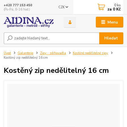
0
ks
+420 777 153 450
CZK
za
0 Kč
(Po-Pá, 8-16 hod.)
Menu
Hledat
Úvod
Galanterie
Zipy - zdrhovadla
Kostěné nedělitelné zipy
Kostěný zip nedělitelný 16 cm
Kostěný zip nedělitelný 16 cm