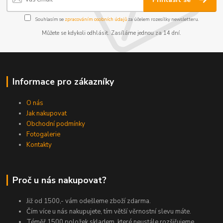
Souhlasím se
zpracováním osobních údajů
za účelem rozesílky newsletteru.
Můžete se kdykoli odhlásit. Zasíláme jednou za 14 dní.
Informace pro zákazníky
O nás
Jak nakupovat
Obchodní podmínky
Fotogalerie
Kontakty
Proč u nás nakupovat?
Již od 1500,- vám odešleme zboží zdarma.
Čím více u nás nakupujete, tím větší věrnostní slevu máte.
Téměř 1500 položek skladem, které neustále rozšiřujeme.