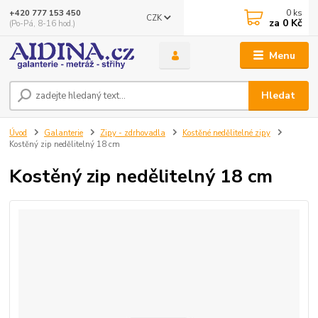
0
ks
+420 777 153 450
CZK
za
0 Kč
(Po-Pá, 8-16 hod.)
Menu
Hledat
Úvod
Galanterie
Zipy - zdrhovadla
Kostěné nedělitelné zipy
Kostěný zip nedělitelný 18 cm
Kostěný zip nedělitelný 18 cm