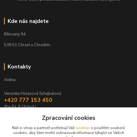
Kde nás najdete
Bítovany 94
538 51 Chrast u Chrudimi
Kontakty
Aidina
Veronika Holasová Schejbalová
+420 777 153 450
(Po-Pá, 8-16 hod.)
Zpracování cookies
eshop@aidina.cz
Náš e-shop a partneři potřebují Váš
souhlas
s použitím souborů
cookies, aby Vám mohli zobrazovat informace týkající se Vašich