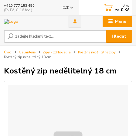
0
ks
+420 777 153 450
CZK
za
0 Kč
(Po-Pá, 8-16 hod.)
Menu
Hledat
Úvod
Galanterie
Zipy - zdrhovadla
Kostěné nedělitelné zipy
Kostěný zip nedělitelný 18 cm
Kostěný zip nedělitelný 18 cm