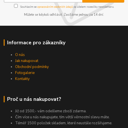
Souhlasím se
zpracováním osobních údajů
za účelem rozesílky newsletteru.
Můžete se kdykoli odhlásit. Zasíláme jednou za 14 dní.
Informace pro zákazníky
O nás
Jak nakupovat
Obchodní podmínky
Fotogalerie
Kontakty
Proč u nás nakupovat?
Již od 1500,- vám odešleme zboží zdarma.
Čím více u nás nakupujete, tím větší věrnostní slevu máte.
Téměř 1500 položek skladem, které neustále rozšiřujeme.