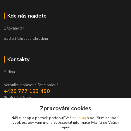
Kde nás najdete
Bítovany 94
538 51 Chrast u Chrudimi
Kontakty
Aidina
Veronika Holasová Schejbalová
+420 777 153 450
(Po-Pá, 8-16 hod.)
Zpracování cookies
eshop@aidina.cz
Náš e-shop a partneři potřebují Váš
souhlas
s použitím souborů
cookies, aby Vám mohli zobrazovat informace týkající se Vašich
zájmů.