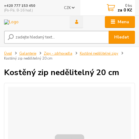
0
ks
+420 777 153 450
CZK
za
0 Kč
(Po-Pá, 8-16 hod.)
Menu
Hledat
Úvod
Galanterie
Zipy - zdrhovadla
Kostěné nedělitelné zipy
Kostěný zip nedělitelný 20 cm
Kostěný zip nedělitelný 20 cm