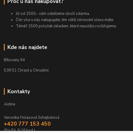
Proč u nás nakupovat?
Již od 1500,- vám odešleme zboží zdarma.
Čím více u nás nakupujete, tím větší věrnostní slevu máte.
Téměř 1500 položek skladem, které neustále rozšiřujeme.
Kde nás najdete
Bítovany 94
538 51 Chrast u Chrudimi
Kontakty
Aidina
Veronika Holasová Schejbalová
+420 777 153 450
(Po-Pá, 8-16 hod.)