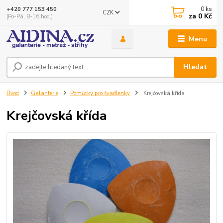
0
ks
+420 777 153 450
CZK
za
0 Kč
(Po-Pá, 8-16 hod.)
Menu
Hledat
Úvod
Galanterie
Pomůcky pro švadlenky
Krejčovská křída
Krejčovská křída