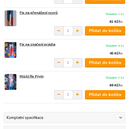
Fix na přenášení vzorů
Skladem 1 ks
61 Kč
/
ks
Přidat do košíku
Fix na značení prádla
Skladem 4 ks
45 Kč
/
ks
Přidat do košíku
Mizící fix Prym
Skladem 2 ks
69 Kč
/
ks
Přidat do košíku
Kompletní specifikace