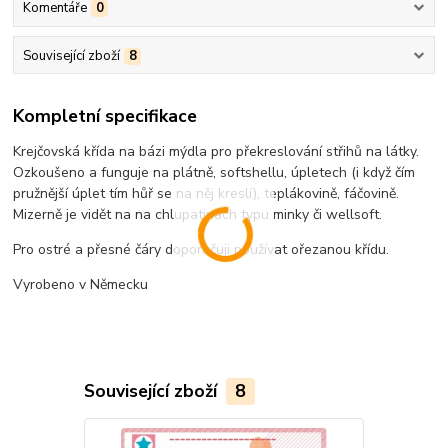
Komentáře
0
Související zboží
8
Kompletní specifikace
Krejčovská křída na bázi mýdla pro překreslování střihů na látky.
Ozkoušeno a funguje na plátně, softshellu, úpletech (i když čím
pružnější úplet tím hůř se na něj kreslí), teplákovině, fáčovině.
Mizerně je vidět na na chlupatinách typu minky či wellsoft.
Pro ostré a přesné čáry doporučuji používat ořezanou křídu.
Vyrobeno v Německu
Související zboží
8