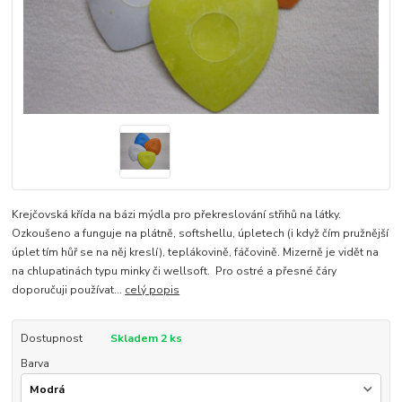
Krejčovská křída na bázi mýdla pro překreslování střihů na látky.
Ozkoušeno a funguje na plátně, softshellu, úpletech (i když čím pružnější
úplet tím hůř se na něj kreslí), teplákovině, fáčovině. Mizerně je vidět na
na chlupatinách typu minky či wellsoft. Pro ostré a přesné čáry
doporučuji používat...
celý popis
Dostupnost
Skladem 2 ks
Barva