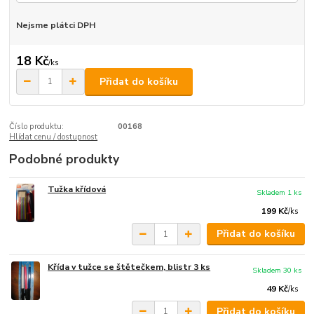
Nejsme plátci DPH
18 Kč
/
ks
Přidat do košíku
Číslo produktu:
00168
Hlídat cenu / dostupnost
Podobné produkty
Tužka křídová
Skladem 1 ks
199 Kč
/
ks
Přidat do košíku
Křída v tužce se štětečkem, blistr 3 ks
Skladem 30 ks
49 Kč
/
ks
Přidat do košíku