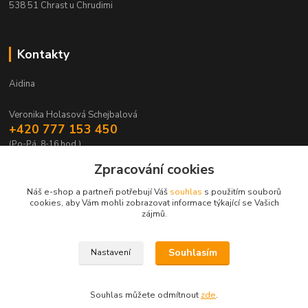
538 51 Chrast u Chrudimi
Kontakty
Aidina
Veronika Holasová Schejbalová
+420 777 153 450
(Po-Pá, 8-16 hod.)
Zpracování cookies
eshop@aidina.cz
Náš e-shop a partneři potřebují Váš
souhlas
s použitím souborů
cookies, aby Vám mohli zobrazovat informace týkající se Vašich
zájmů.
Souhlasím
Nastavení
Upravit sběr cookies.
Souhlas můžete odmítnout
zde
.
Vytvořeno na
Eshop-rychle.cz