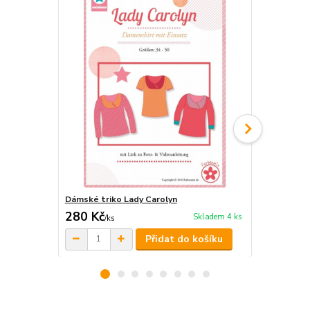
Dámské triko Lady Carolyn
Organizér M
280 Kč
289 Kč
Skladem 4 ks
/
ks
/
ks
Přidat do košíku