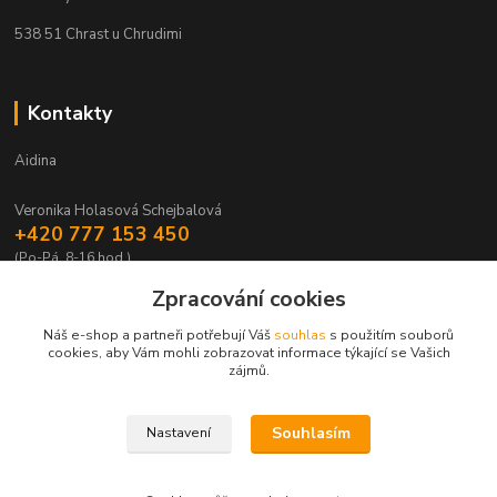
538 51 Chrast u Chrudimi
Kontakty
Aidina
Veronika Holasová Schejbalová
+420 777 153 450
(Po-Pá, 8-16 hod.)
Zpracování cookies
eshop@aidina.cz
Náš e-shop a partneři potřebují Váš
souhlas
s použitím souborů
cookies, aby Vám mohli zobrazovat informace týkající se Vašich
zájmů.
Souhlasím
Nastavení
Upravit sběr cookies.