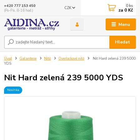
0
ks
+420 777 153 450
CZK
za
0 Kč
(Po-Pá, 8-16 hod.)
Menu
Hledat
Úvod
Galanterie
Nitě
Overlockové nitě
Nit Hard zelená 239 5000
YDS
Nit Hard zelená 239 5000 YDS
Novinka