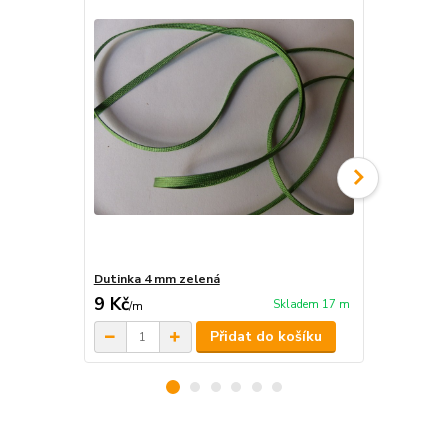
Dutinka 4 mm zelená
Color Snaps
9 Kč
58 Kč
Skladem 17 m
/
m
/
ks
Přidat do košíku