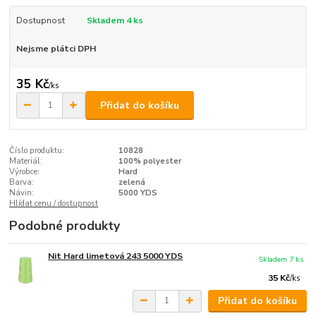
Dostupnost
Skladem 4 ks
Nejsme plátci DPH
35 Kč
/
ks
Přidat do košíku
Číslo produktu:
10828
Materiál:
100% polyester
Výrobce:
Hard
Barva:
zelená
Návin:
5000 YDS
Hlídat cenu / dostupnost
Podobné produkty
Nit Hard limetová 243 5000 YDS
Skladem 7 ks
35 Kč
/
ks
Přidat do košíku