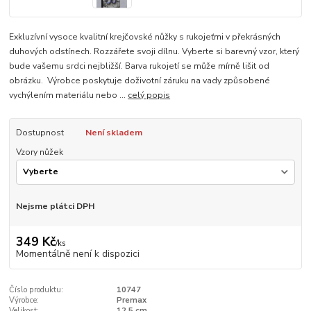
Exkluzívní vysoce kvalitní krejčovské nůžky s rukojeťmi v překrásných
duhových odstínech. Rozzářete svoji dílnu. Vyberte si barevný vzor, který
bude vašemu srdci nejbližší. Barva rukojetí se může mírně lišit od
obrázku. Výrobce poskytuje doživotní záruku na vady způsobené
vychýlením materiálu nebo ...
celý popis
Dostupnost
Není skladem
Vzory nůžek
Nejsme plátci DPH
349 Kč
/
ks
Momentálně není k dispozici
Číslo produktu:
10747
Výrobce:
Premax
Velikost:
12,5 cm