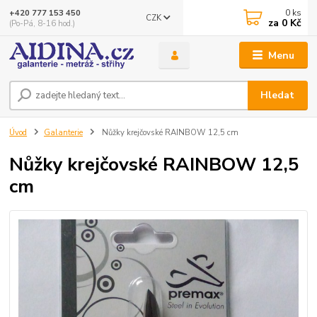
0
ks
+420 777 153 450
CZK
za
0 Kč
(Po-Pá, 8-16 hod.)
Menu
Hledat
Úvod
Galanterie
Nůžky krejčovské RAINBOW 12,5 cm
Nůžky krejčovské RAINBOW 12,5
cm