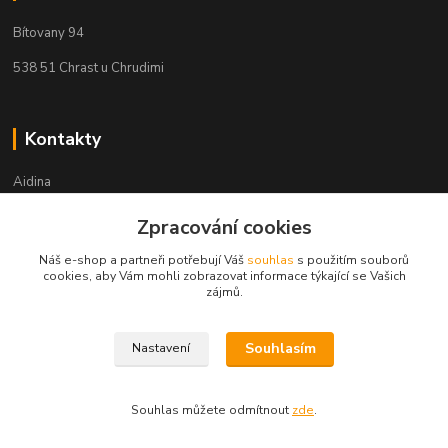
Bítovany 94
538 51 Chrast u Chrudimi
Kontakty
Aidina
Zpracování cookies
Veronika Holasová Schejbalová
+420 777 153 450
Náš e-shop a partneři potřebují Váš
souhlas
s použitím souborů
(Po-Pá, 8-16 hod.)
cookies, aby Vám mohli zobrazovat informace týkající se Vašich
zájmů.
eshop@aidina.cz
Souhlasím
Nastavení
Souhlas můžete odmítnout
zde
.
Upravit sběr cookies.