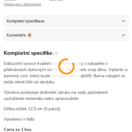
Hlídat cenu / dostupnost
Kompletní specifikace
Komentáře
0
Kompletní specifikace
Exkluzívní vysoce kvalitní krejčovské nůžky s rukojeťmi v
překrásných duhových odstínech. Rozzářete svoji dílnu. Vyberte si
barevný vzor, který bude vašemu srdci nejbližší. Barva rukojetí se
může mírně lišit od obrázku.
Výrobce poskytuje doživotní záruku na vady způsobené
vychýlením materiálu nebo zpracováním.
Délka nůžek 12,5 cm (5 palců).
Vyrobeno v Itálii.
Cena za 1 kus.