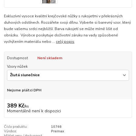
Exkluzívní vysoce kvalitní krejčovské nůžky s rukojeťmi v překrásných
duhových odstínech. Rozzářete svoji dílnu. Vyberte si barevný vzor, který
bude vašemu srdci nejbližší. Barva rukojetí se může mírně lišit od
obrázku. Výrobce poskytuje doživotní záruku na vady způsobené
vychýlením materiálu nebo ...
celý popis
Dostupnost
Není skladem
Vzory nůžek
Nejsme plátci DPH
389 Kč
/
ks
Momentálně není k dispozici
Číslo produktu:
10746
Výrobce:
Premax
Hlídat cenu / dostupnost