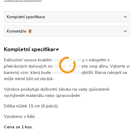
Kompletní specifikace
Komentáře
0
Kompletní specifikace
Exkluzívní vysoce kvalitní krejčovské nůžky s rukojeťmi v
překrásných duhových odstínech. Rozzářete svoji dílnu. Vyberte si
barevný vzor, který bude vašemu srdci nejbližší. Barva rukojetí se
může mírně lišit od obrázku.
Výrobce poskytuje doživotní záruku na vady způsobené
vychýlením materiálu nebo zpracováním.
Délka nůžek 15 cm (6 palců).
Vyrobeno v Itálii.
Cena za 1 kus.