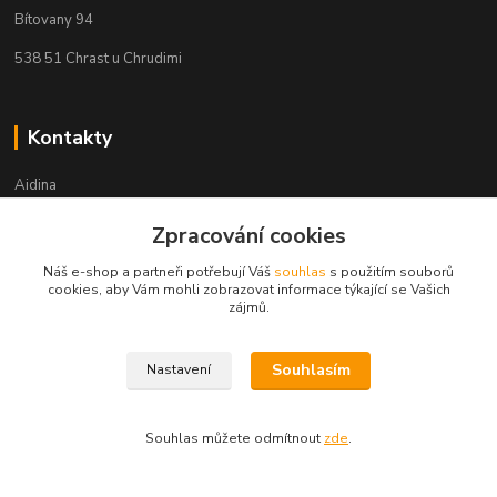
Bítovany 94
538 51 Chrast u Chrudimi
Kontakty
Aidina
Zpracování cookies
Veronika Holasová Schejbalová
+420 777 153 450
Náš e-shop a partneři potřebují Váš
souhlas
s použitím souborů
(Po-Pá, 8-16 hod.)
cookies, aby Vám mohli zobrazovat informace týkající se Vašich
zájmů.
eshop@aidina.cz
Souhlasím
Nastavení
Souhlas můžete odmítnout
zde
.
Upravit sběr cookies.