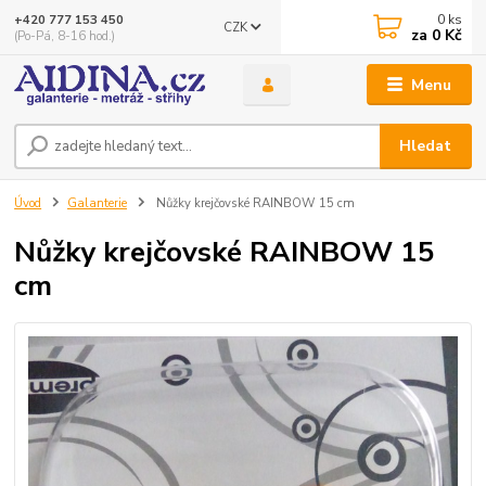
0
ks
+420 777 153 450
CZK
za
0 Kč
(Po-Pá, 8-16 hod.)
Menu
Hledat
Úvod
Galanterie
Nůžky krejčovské RAINBOW 15 cm
Nůžky krejčovské RAINBOW 15
cm