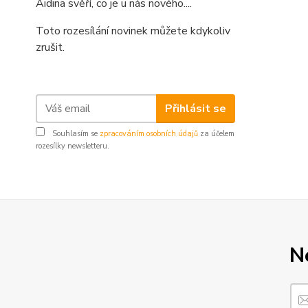
Aidina svěří, co je u nás nového....
Toto rozesílání novinek můžete kdykoliv
zrušit.
Přihlásit se
Souhlasím se
zpracováním osobních údajů
za účelem
rozesílky newsletteru.
N