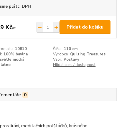
sme plátci DPH
9 Kč
Přidat do košíku
/
m
roduktu:
10810
Šířka:
110 cm
l:
100% bavlna
Výrobce:
Quilting Treasures
světle modrá
Vzor:
Postavy
Plátno
Hlídat cenu / dostupnost
Komentáře
0
prostírání, meditačních polštářků, krásného