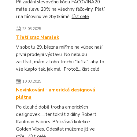
Při zadání slevového kódu FACOVINA20
máte slevu 20% na všechny fáčoviny. Platí
i na fáčovinu ve zbytkárně.
číst celé
23.03.2025
Třetí sraz Maralek
V sobotu 29. března míříme na vůbec naší
první prodejní výstavu. No nebudu
zastírat, mám z toho trochu "lufta", aby to
vše klaplo tak, jak má. Protož...
číst celé
10.03.2025
Novinkování - americká designová
plátna
Po dlouhé době trocha amerických
designovek......tentokrát z dílny Robert
Kaufman Fabrics. Překrásná kolekce
Golden Vibes. Odesílat můžeme již ve
stře...
číst celé