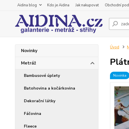
Aidina blog
Kdo je Aidina
Jak nakupovat
Obchodní pod
Úvod
M
Novinky
Plát
Metráž
Bambusové úplety
Novinka
Batohovina a kočárkovina
Dekorační látky
Fáčovina
Fleece