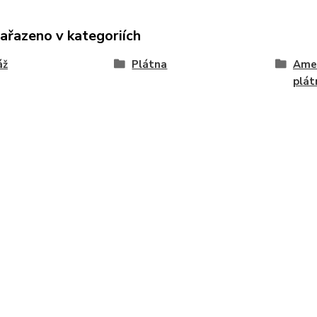
zařazeno v kategoriích
áž
Plátna
Amer
plát