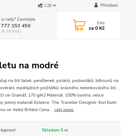
Přihlášení
CZK
 si rady? Zavolejte.
0
ks
 777 153 450
za
0 Kč
, 8-16 hod.)
ýletu na modré
čuji na šití tašek, peněženek, potahů, podsedáků, běhounů na
rostírání, meditačních polštářků, krásného miminkovského šití ...
110 cm Gramáž: 170 g/m2 Materiál: 100% bavlna, velice
ný, jemný materiál Kolekce: The Traveller Designér: Kori Kumi
no ve Velké Británii Cena ...
celý popis
tupnost
Skladem 5 m