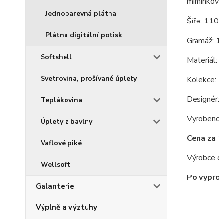
miminkovsk
Jednobarevná plátna
Šíře: 11
Plátna digitální potisk
Gramáž: 
Softshell
Materiál:
Svetrovina, prošívané úplety
Kolekce:
Designér:
Teplákovina
Vyrobeno 
Úplety z bavlny
Cena za 
Vaflové piké
Výrobce d
Wellsoft
Po vypro
Galanterie
Výplně a výztuhy