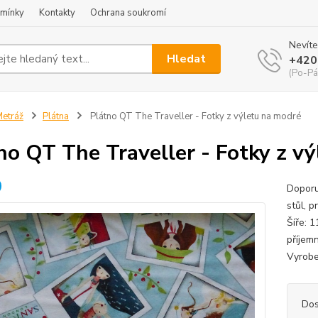
mínky
Kontakty
Ochrana soukromí
Nevíte
Hledat
+420
(Po-Pá
etráž
Plátna
Plátno QT The Traveller - Fotky z výletu na modré
no QT The Traveller - Fotky z v
Doporu
stůl, p
Šíře: 
příjem
Vyrobe
Dos