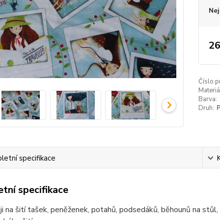
Nej
26
Číslo p
Materiá
Barva:
Druh:
etní specifikace
tní specifikace
i na šití tašek, peněženek, potahů, podsedáků, běhounů na stůl, 