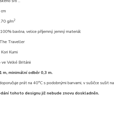
ého šití ...
0 cm
2
170 g/m
 100% bavlna, velice příjemný, jemný materiál
 The Traveller
 Kori Kumi
ve Velké Británii
1 m, minimální odběr 0,3 m.
oporučuje prát na 40°C s podobnými barvami, v sušičce sušit na 
dání tohoto designu již nebude znovu doskladněn.