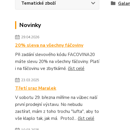
Tematické zboží
Galan
Novinky
29.04.2026
20% sleva na všechny fáčoviny
Při zadání slevového kódu FACOVINA20
máte slevu 20% na všechny fáčoviny. Platí
i na fáčovinu ve zbytkárně.
číst celé
23.03.2025
Třetí sraz Maralek
V sobotu 29. března míříme na vůbec naší
první prodejní výstavu. No nebudu
zastírat, mám z toho trochu "lufta", aby to
vše klaplo tak, jak má. Protož...
číst celé