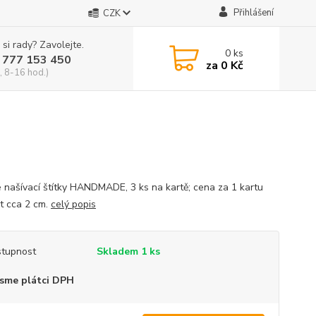
Přihlášení
CZK
 si rady? Zavolejte.
0
ks
 777 153 450
za
0 Kč
, 8-16 hod.)
 našívací štítky HANDMADE, 3 ks na kartě; cena za 1 kartu
st cca 2 cm.
celý popis
tupnost
Skladem 1 ks
sme plátci DPH