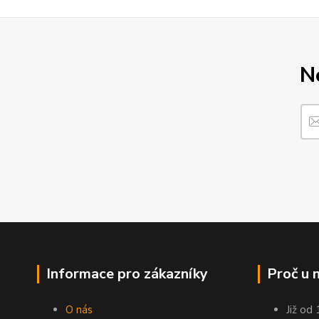
N
Informace pro zákazníky
Proč u 
O nás
Již od