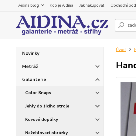
Aidina blog
Kdo je Aidina
Jak nakupovat
Obchodní pod
Úvod
G
Novinky
Hand
Metráž
Galanterie
Color Snaps
Jehly do šicího stroje
Kovové doplňky
Nažehlovací obrázky