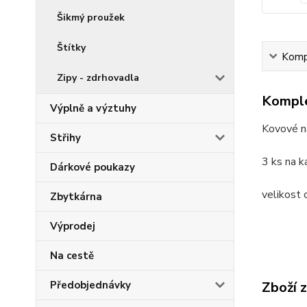
Šikmý proužek
Štítky
Kompl
Zipy - zdrhovadla
Komple
Výplně a výztuhy
Kovové n
Střihy
3 ks na k
Dárkové poukazy
velikost 
Zbytkárna
Výprodej
Na cestě
Zboží 
Předobjednávky