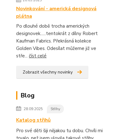
10.03.2025
Novinkování - americká designová
plátna
Po dlouhé době trocha amerických
designovek......tentokrát z dílny Robert
Kaufman Fabrics. Překrásná kolekce
Golden Vibes. Odesílat můžeme již ve
stře...
číst celé
Zobrazit všechny novinky
Blog
28.09.2025
Střihy
Katalog střihů
Pro své děti šiji nějakou tu dobu. Chvíli mi
trvalo, než jsem ulovila takové střihy,