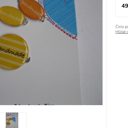
49
Číslo p
Hlídat 