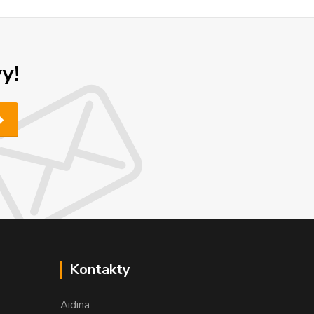
y!
Kontakty
Aidina