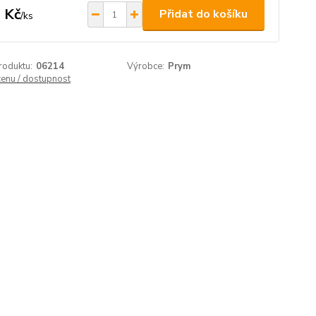
 Kč
Přidat do košíku
/
ks
roduktu:
06214
Výrobce:
Prym
cenu / dostupnost