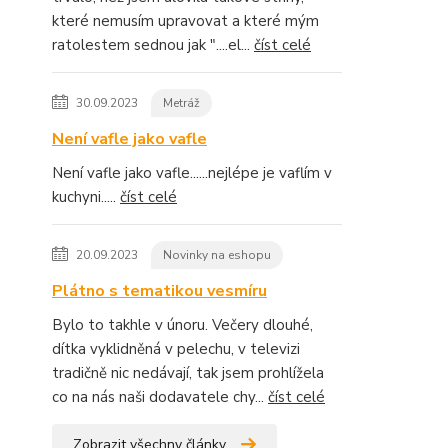
které nemusím upravovat a které mým
ratolestem sednou jak "....el...
číst celé
30.09.2023
Metráž
Není vafle jako vafle
Není vafle jako vafle......nejlépe je vaflím v
kuchyni.....
číst celé
20.09.2023
Novinky na eshopu
Plátno s tematikou vesmíru
Bylo to takhle v únoru. Večery dlouhé,
dítka vyklidněná v pelechu, v televizi
tradičně nic nedávají, tak jsem prohlížela
co na nás naši dodavatele chy...
číst celé
Zobrazit všechny články