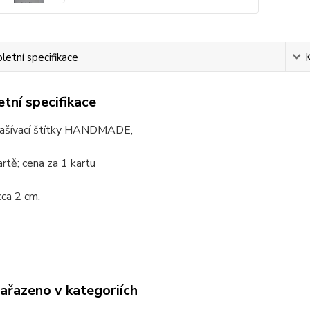
etní specifikace
tní specifikace
ašívací štítky HANDMADE,
artě; cena za 1 kartu
cca 2 cm.
zařazeno v kategoriích