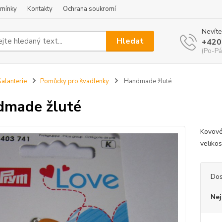
mínky
Kontakty
Ochrana soukromí
Nevíte
Hledat
+420
(Po-Pá
alanterie
Pomůcky pro švadlenky
Handmade žluté
made žluté
Kovové
veliko
Dos
Nej