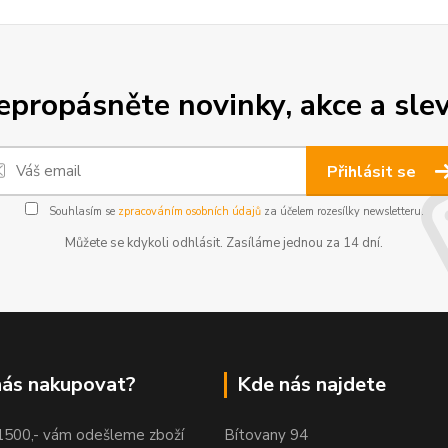
epropásněte novinky, akce a slev
Přihlásit se
Souhlasím se
zpracováním osobních údajů
za účelem rozesílky newsletteru.
Můžete se kdykoli odhlásit. Zasíláme jednou za 14 dní.
nás nakupovat?
Kde nás najdete
 1500,- vám odešleme zboží
Bítovany 94