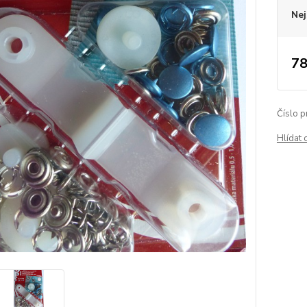
Nej
78
Číslo p
Hlídat 