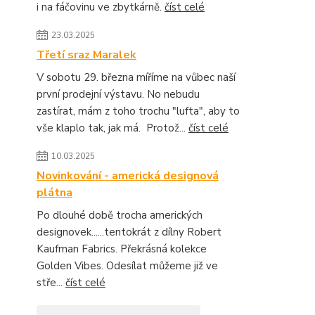
i na fáčovinu ve zbytkárně.
číst celé
23.03.2025
Třetí sraz Maralek
V sobotu 29. března míříme na vůbec naší
první prodejní výstavu. No nebudu
zastírat, mám z toho trochu "lufta", aby to
vše klaplo tak, jak má. Protož...
číst celé
10.03.2025
Novinkování - americká designová
plátna
Po dlouhé době trocha amerických
designovek......tentokrát z dílny Robert
Kaufman Fabrics. Překrásná kolekce
Golden Vibes. Odesílat můžeme již ve
stře...
číst celé