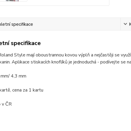
etní specifikace
tní specifikace
Roland Style mají oboustrannou kovou výplň a nejčastěji se využí
kanin. Aplikace stiskacích knoflíků je jednoduchá - podívejte se n
5 mm/ 4,3 mm
kartě, cena za 1 kartu
 v ČR