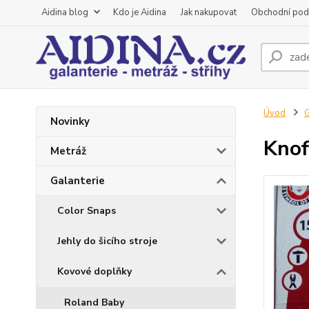
Aidina blog
Kdo je Aidina
Jak nakupovat
Obchodní pod
Úvod
G
Novinky
Knof
Metráž
Galanterie
Color Snaps
Jehly do šicího stroje
Kovové doplňky
Roland Baby