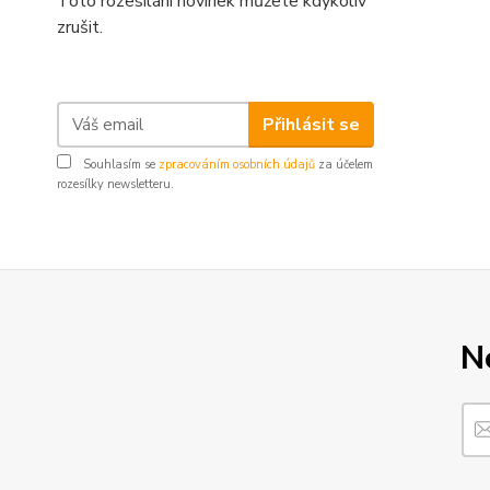
Toto rozesílání novinek můžete kdykoliv
zrušit.
Přihlásit se
Souhlasím se
zpracováním osobních údajů
za účelem
rozesílky newsletteru.
N