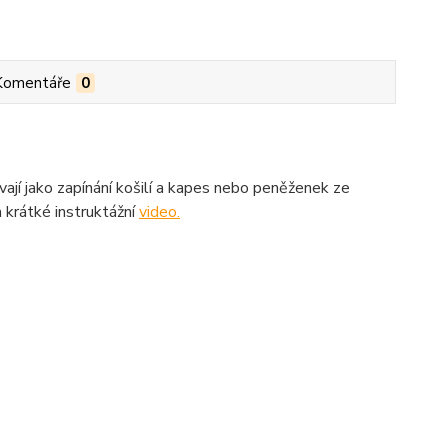
Komentáře
0
vají jako zapínání košilí a kapes nebo peněženek ze
a krátké instruktážní
video.