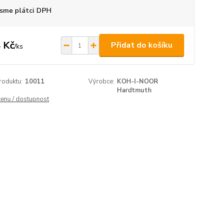
sme plátci DPH
 Kč
Přidat do košíku
/
ks
roduktu:
10011
Výrobce:
KOH-I-NOOR
Hardtmuth
cenu / dostupnost