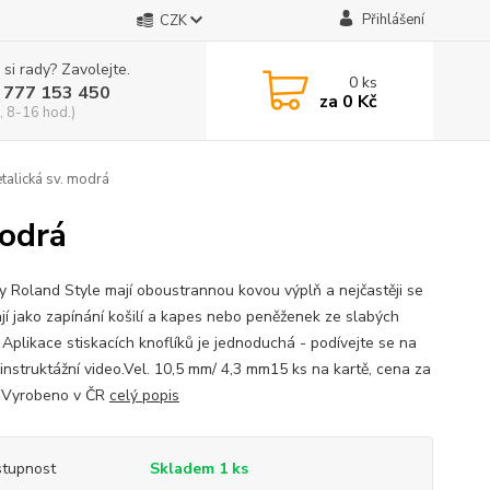
Přihlášení
CZK
 si rady? Zavolejte.
0
ks
 777 153 450
za
0 Kč
, 8-16 hod.)
talická sv. modrá
modrá
ky Roland Style mají oboustrannou kovou výplň a nejčastěji se
ají jako zapínání košilí a kapes nebo peněženek ze slabých
 Aplikace stiskacích knoflíků je jednoduchá - podívejte se na
 instruktážní video.Vel. 10,5 mm/ 4,3 mm15 ks na kartě, cena za
uVyrobeno v ČR
celý popis
tupnost
Skladem 1 ks