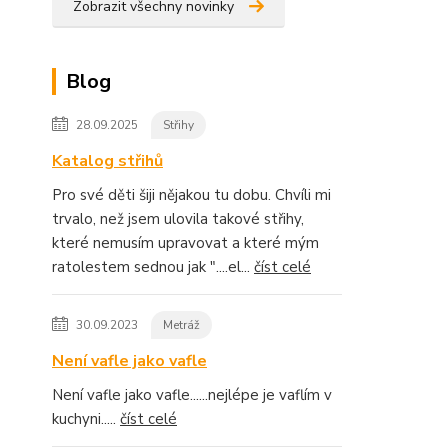
Zobrazit všechny novinky
Blog
28.09.2025
Střihy
Katalog střihů
Pro své děti šiji nějakou tu dobu. Chvíli mi
trvalo, než jsem ulovila takové střihy,
které nemusím upravovat a které mým
ratolestem sednou jak "....el...
číst celé
30.09.2023
Metráž
Není vafle jako vafle
Není vafle jako vafle......nejlépe je vaflím v
kuchyni.....
číst celé