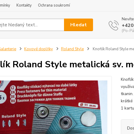
mínky
Kontakty
Ochrana soukromí
Nevíte
Hledat
+420
(Po-Pá
alanterie
Kovové doplňky
Roland Style
Knoflík Roland Style me
lík Roland Style metalická sv. 
Knoflí
využív
tkanin.
krátké
1 kart
Dos