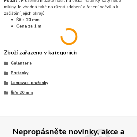
Použití:
Pruženku můžete našít na trička, halenky, šaty nebo
mikiny. Je vhodná také na různá zdobení a řasení oděvů a k
začištění jejich okrajů.
Šíře:
20 mm
Cena za 1 m
Zboží zařazeno v kategoriích
Galanterie
Pruženky
Lemovací pruženky
Šíře 20 mm
Nepropásněte novinky, akce a