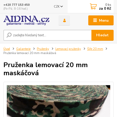
0
ks
+420 777 153 450
CZK
za
0 Kč
(Po-Pá, 8-16 hod.)
Menu
Hledat
Úvod
Galanterie
Pruženky
Lemovací pruženky
Šíře 20 mm
Pruženka lemovací 20 mm maskáčová
Pruženka lemovací 20 mm
maskáčová