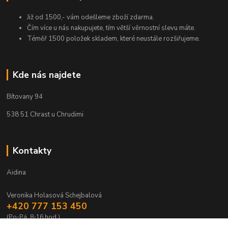
Již od 1500,- vám odešleme zboží zdarma.
Čím více u nás nakupujete, tím větší věrnostní slevu máte.
Téměř 1500 položek skladem, které neustále rozšiřujeme.
Kde nás najdete
Bítovany 94
538 51 Chrast u Chrudimi
Kontakty
Aidina
Veronika Holasová Schejbalová
+420 777 153 450
(Po-Pá, 8-16 hod.)