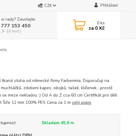
Přihlášení
CZK
 si rady? Zavolejte.
0
ks
 777 153 450
za
0 Kč
, 8-16 hod.)
ceda
ní tkaná stuha od německé firmy Farbenmix. Doporučuji na
muchláčků, zdobení kapes, obojků, tašek, klíčenek,...prostě
ii se meze nekladou :) Od A do Z cca 60 cm Certifikát pro děti
et Šíře 12 mm 100% PES Cena za 1 m
celý popis
tupnost
Skladem 45.8 m
sme plátci DPH