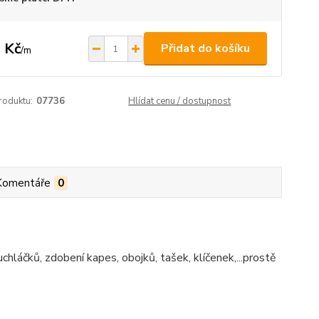
 Kč
Přidat do košíku
/
m
roduktu:
07736
Hlídat cenu / dostupnost
Komentáře
0
hláčků, zdobení kapes, obojků, tašek, klíčenek,...prostě