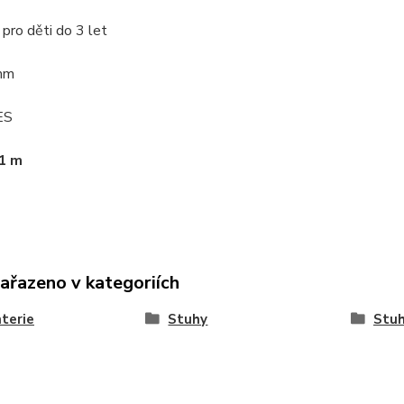
t pro děti do 3 let
mm
ES
 1 m
zařazeno v kategoriích
terie
Stuhy
Stuh