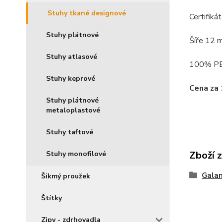
Stuhy tkané designové
Certifiká
Stuhy plátnové
Šíře 12 
Stuhy atlasové
100% P
Stuhy keprové
Cena za
Stuhy plátnové
metaloplastové
Stuhy taftové
Zboží 
Stuhy monofilové
Galan
Šikmý proužek
Štítky
Zipy - zdrhovadla