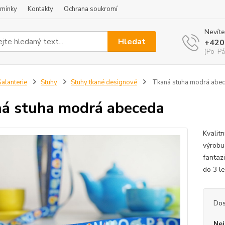
mínky
Kontakty
Ochrana soukromí
Nevíte
Hledat
+420
(Po-Pá
alanterie
Stuhy
Stuhy tkané designové
Tkaná stuha modrá abe
á stuha modrá abeceda
Kvalit
výrobu 
fantaz
do 3 l
Dos
Nej