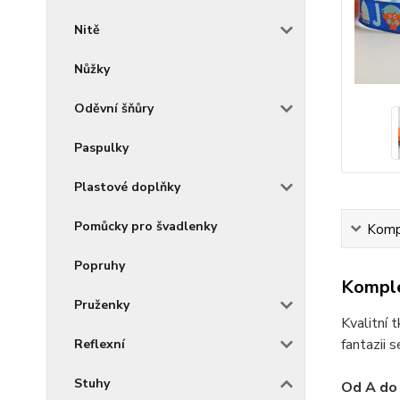
Nitě
Nůžky
Oděvní šňůry
Paspulky
Plastové doplňky
Pomůcky pro švadlenky
Kompl
Popruhy
Komple
Pruženky
Kvalitní 
fantazii 
Reflexní
Stuhy
Od A do 