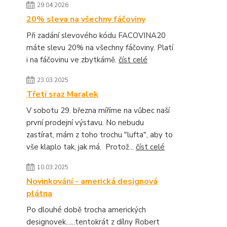
29.04.2026
20% sleva na všechny fáčoviny
Při zadání slevového kódu FACOVINA20
máte slevu 20% na všechny fáčoviny. Platí
i na fáčovinu ve zbytkárně.
číst celé
23.03.2025
Třetí sraz Maralek
V sobotu 29. března míříme na vůbec naší
první prodejní výstavu. No nebudu
zastírat, mám z toho trochu "lufta", aby to
vše klaplo tak, jak má. Protož...
číst celé
10.03.2025
Novinkování - americká designová
plátna
Po dlouhé době trocha amerických
designovek......tentokrát z dílny Robert