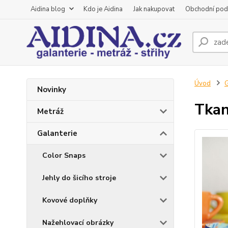
Aidina blog
Kdo je Aidina
Jak nakupovat
Obchodní pod
Úvod
G
Novinky
Tkan
Metráž
Galanterie
Color Snaps
Jehly do šicího stroje
Kovové doplňky
Nažehlovací obrázky