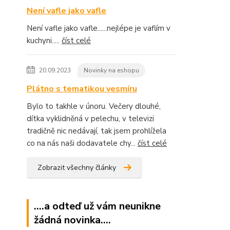
Není vafle jako vafle
Není vafle jako vafle......nejlépe je vaflím v
kuchyni.....
číst celé
20.09.2023
Novinky na eshopu
Plátno s tematikou vesmíru
Bylo to takhle v únoru. Večery dlouhé,
dítka vyklidněná v pelechu, v televizi
tradičně nic nedávají, tak jsem prohlížela
co na nás naši dodavatele chy...
číst celé
Zobrazit všechny články
....a odteď už vám neunikne
žádná novinka....