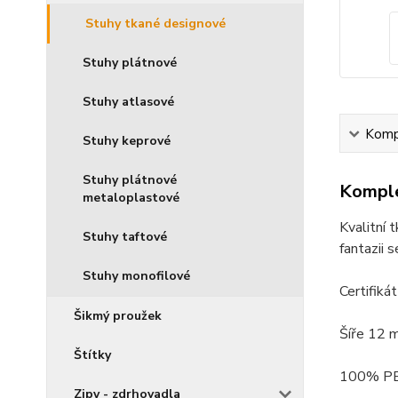
Stuhy tkané designové
Stuhy plátnové
Stuhy atlasové
Kompl
Stuhy keprové
Stuhy plátnové
Komple
metaloplastové
Kvalitní 
Stuhy taftové
fantazii 
Stuhy monofilové
Certifiká
Šikmý proužek
Šíře 12 
Štítky
100% P
Zipy - zdrhovadla