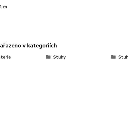
 1 m
zařazeno v kategoriích
terie
Stuhy
Stuh