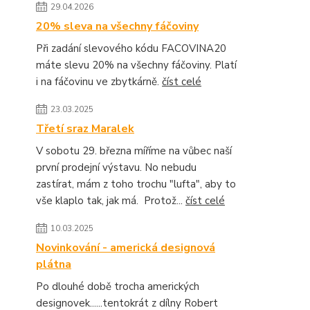
29.04.2026
20% sleva na všechny fáčoviny
Při zadání slevového kódu FACOVINA20
máte slevu 20% na všechny fáčoviny. Platí
i na fáčovinu ve zbytkárně.
číst celé
23.03.2025
Třetí sraz Maralek
V sobotu 29. března míříme na vůbec naší
první prodejní výstavu. No nebudu
zastírat, mám z toho trochu "lufta", aby to
vše klaplo tak, jak má. Protož...
číst celé
10.03.2025
Novinkování - americká designová
plátna
Po dlouhé době trocha amerických
designovek......tentokrát z dílny Robert