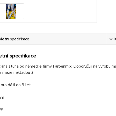
etní specifikace
tní specifikace
tkaná stuha od německé firmy Farbenmix. Doporučuji na výrobu muc
se meze nekladou :)
t pro děti do 3 let
mm
ES