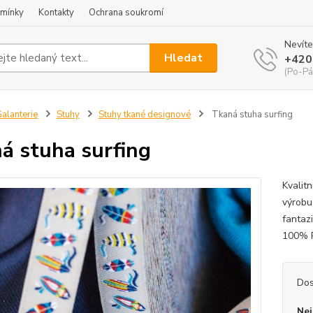
mínky
Kontakty
Ochrana soukromí
Nevíte
Hledat
+420
(Po-Pá
alanterie
Stuhy
Stuhy tkané designové
Tkaná stuha surfing
á stuha surfing
Kvalit
výrobu 
fantazi
100% 
Dos
Nej