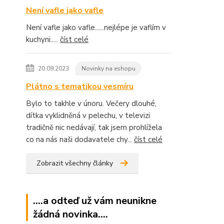
Není vafle jako vafle
Není vafle jako vafle......nejlépe je vaflím v
kuchyni.....
číst celé
20.09.2023
Novinky na eshopu
Plátno s tematikou vesmíru
Bylo to takhle v únoru. Večery dlouhé,
dítka vyklidněná v pelechu, v televizi
tradičně nic nedávají, tak jsem prohlížela
co na nás naši dodavatele chy...
číst celé
Zobrazit všechny články
....a odteď už vám neunikne
žádná novinka....