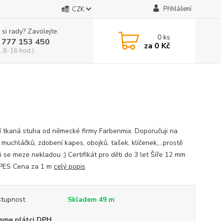
Přihlášení
CZK
 si rady? Zavolejte.
0
ks
 777 153 450
za
0 Kč
, 8-16 hod.)
ní tkaná stuha od německé firmy Farbenmix. Doporučuji na
muchláčků, zdobení kapes, obojků, tašek, klíčenek,...prostě
i se meze nekladou :) Certifikát pro děti do 3 let Šíře 12 mm
PES Cena za 1 m
celý popis
tupnost
Skladem 49 m
sme plátci DPH