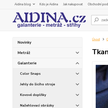
Aidina blog
Kdo je Aidina
Jak nakupovat
Obchodní pod
Úvod
G
Novinky
Tkan
Metráž
Galanterie
Color Snaps
Jehly do šicího stroje
Kovové doplňky
Nažehlovací obrázky