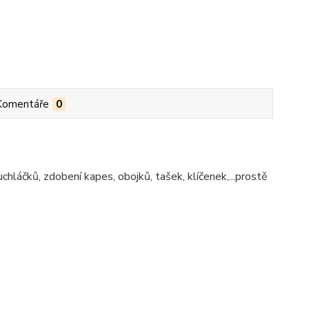
Komentáře
0
hláčků, zdobení kapes, obojků, tašek, klíčenek,...prostě