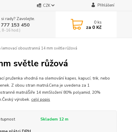
Přihlášení
CZK
 si rady? Zavolejte.
0
ks
 777 153 450
za
0 Kč
, 8-16 hod.)
 lemovací oboustranná 14 mm světle růžová
mm světle růžová
cí pruženka vhodná na olemování kapes, kapucí, trik, nebo
lenek. Z obou stran matná.Cena je uvedena za 1
stranně matnáŠíře 14 mmSložení 80% polyamid, 20%
n.Český výrobek.
celý popis
tupnost
Skladem 12 m
sme plátci DPH