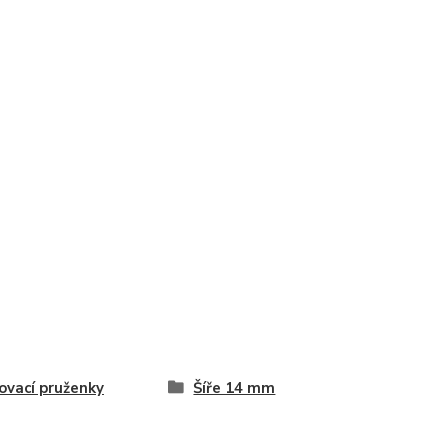
vací pruženky
Šíře 14 mm