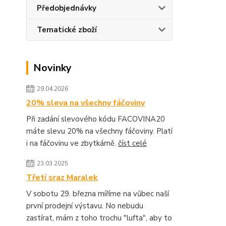
Předobjednávky
Tematické zboží
Novinky
29.04.2026
20% sleva na všechny fáčoviny
Při zadání slevového kódu FACOVINA20
máte slevu 20% na všechny fáčoviny. Platí
i na fáčovinu ve zbytkárně.
číst celé
23.03.2025
Třetí sraz Maralek
V sobotu 29. března míříme na vůbec naší
první prodejní výstavu. No nebudu
zastírat, mám z toho trochu "lufta", aby to