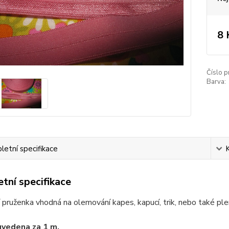
8 
Číslo p
Barva:
etní specifikace
tní specifikace
pruženka vhodná na olemování kapes, kapucí, trik, nebo také ple
uvedena za 1 m.