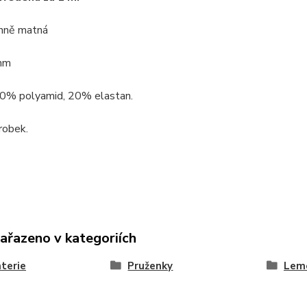
nně matná
mm
80% polyamid, 20% elastan.
robek.
zařazeno v kategoriích
terie
Pruženky
Lemo