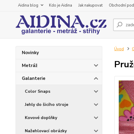
Aidina blog
Kdo je Aidina
Jak nakupovat
Obchodní pod
Úvod
G
Novinky
Pruž
Metráž
Galanterie
Color Snaps
Jehly do šicího stroje
Kovové doplňky
Nažehlovací obrázky