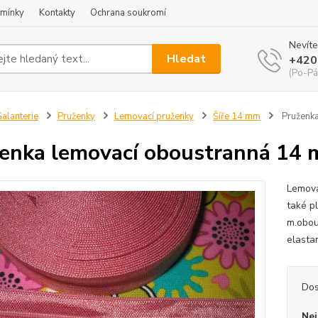
mínky
Kontakty
Ochrana soukromí
Nevíte
Hledat
+420
(Po-Pá
alanterie
Pruženky
Lemovací pruženky
Šíře 14 mm
Pruženka
enka lemovací oboustranná 14 
Lemova
také p
m.obou
elasta
Dos
Nej