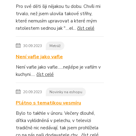
Pro své děti šiji nějakou tu dobu. Chvíli mi
trvalo, než jsem ulovila takové střihy,
které nemusím upravovat a které mým
ratolestem sednou jak "....el...
číst celé
30.09.2023
Metráž
Není vafle jako vafle
Není vafle jako vafle......nejlépe je vaflím v
kuchyni.....
číst celé
20.09.2023
Novinky na eshopu
Plátno s tematikou vesmíru
Bylo to takhle v únoru. Večery dlouhé,
dítka vyklidněná v pelechu, v televizi
tradičně nic nedávají, tak jsem prohlížela
co na nás naši dodavatele chy...
číst celé