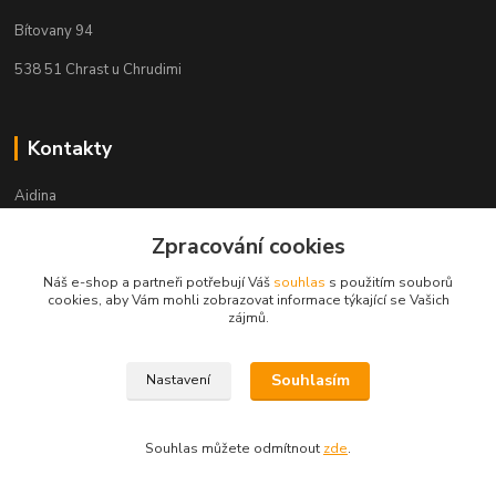
Bítovany 94
538 51 Chrast u Chrudimi
Kontakty
Aidina
Zpracování cookies
Veronika Holasová Schejbalová
+420 777 153 450
Náš e-shop a partneři potřebují Váš
souhlas
s použitím souborů
(Po-Pá, 8-16 hod.)
cookies, aby Vám mohli zobrazovat informace týkající se Vašich
zájmů.
eshop@aidina.cz
Souhlasím
Nastavení
Souhlas můžete odmítnout
zde
.
Upravit sběr cookies.