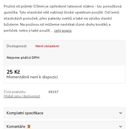
Pružná nit průměr 0,5mm je opředené latexové vlákno - tzv. ponožková
gumička. Tyto elastické nitě nabízejí široké spektrum použití. Od lemů
elastických ponožek, přes patenty svetrů a také na výrobu vlastní
bižuterie. Na pružnou nit můžeme navlékat různé druhy korálků a
perliček, nebo ji také použít ...
celý popis
Dostupnost
Není skladem
Nejsme plátci DPH
25 Kč
Momentálně není k dispozici
Číslo produktu:
08197
Hlídat cenu / dostupnost
Kompletní specifikace
Komentáře
0