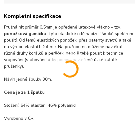
Kompletní specifikace
Pružná nit průměr 0,5mm je opředené latexové vlákno - tzv.
ponožková gumička
. Tyto elastické nitě nabízejí široké spektrum
použití. Od lemů elastických ponožek, přes patenty svetrů a také
na výrobu vlastní bižuterie. Na pružnou nit můžeme navlékat
různé druhy korálků a perliček, nebo ji také použít k technice
vrapování (stahování látky pomocí navlečené úzké kulaté
pruženky).
Návin jedné špulky 30m.
Cena je za 1 špulku
Složení: 54% elastan, 46% polyamid.
Vyrobeno v ČR