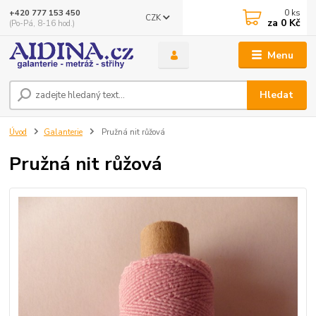
0
ks
+420 777 153 450
CZK
za
0 Kč
(Po-Pá, 8-16 hod.)
Menu
Hledat
Úvod
Galanterie
Pružná nit růžová
Pružná nit růžová