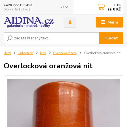
0
ks
+420 777 153 450
CZK
za
0 Kč
(Po-Pá, 8-16 hod.)
Menu
Hledat
Úvod
Galanterie
Nitě
Overlockové nitě
Overlocková oranžová nit
Overlocková oranžová nit