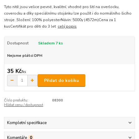
Tyto nitě jsou velice pevné, kvalitní, vhodné pro šití na overlocku,
coverocku a díky speciálnímu stojánku lze použít i do normálního šicího
stroje .Složení: 100% polyesterNávin: 5000y (4572m)Cena za 1
kusCertifikát pro děti do 3 let
celý popis
Dostupnost
Skladem 7 ks
Nejsme plátci DPH
35 Kč
/
ks
Přidat do košíku
Číslo produktu:
08300
Hlídat cenu / dostupnost
Kompletní specifikace
Komentáře
0