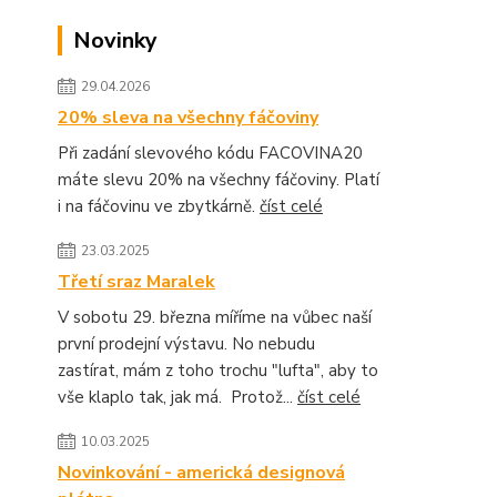
Novinky
29.04.2026
20% sleva na všechny fáčoviny
Při zadání slevového kódu FACOVINA20
máte slevu 20% na všechny fáčoviny. Platí
i na fáčovinu ve zbytkárně.
číst celé
23.03.2025
Třetí sraz Maralek
V sobotu 29. března míříme na vůbec naší
první prodejní výstavu. No nebudu
zastírat, mám z toho trochu "lufta", aby to
vše klaplo tak, jak má. Protož...
číst celé
10.03.2025
Novinkování - americká designová