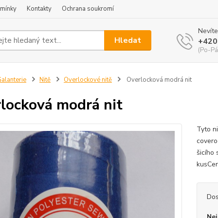
mínky
Kontakty
Ochrana soukromí
Nevíte
Hledat
+420
(Po-Pá
alanterie
Nitě
Overlockové nitě
Overlocková modrá nit
locková modrá nit
Tyto ni
covero
šicího
kusCert
Dos
Nej