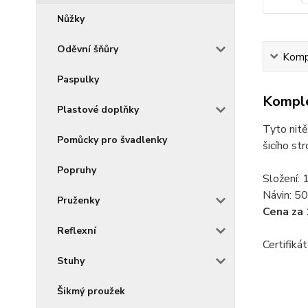
Nůžky
Oděvní šňůry
Kompl
Paspulky
Komple
Plastové doplňky
Tyto nitě
Pomůcky pro švadlenky
šicího stro
Popruhy
Složení:
Návin: 5
Pruženky
Cena za 
Reflexní
Certifiká
Stuhy
Šikmý proužek