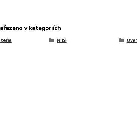
zařazeno v kategoriích
terie
Nitě
Over