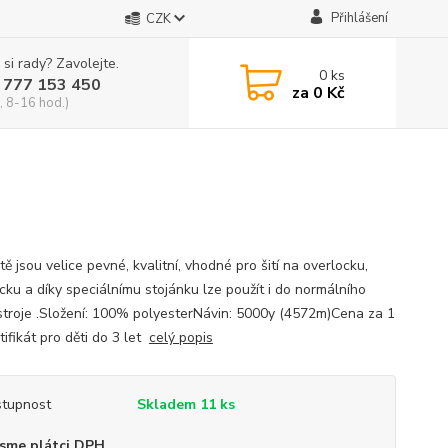
Přihlášení
CZK
 si rady? Zavolejte.
0
ks
 777 153 450
za
0 Kč
, 8-16 hod.)
tě jsou velice pevné, kvalitní, vhodné pro šití na overlocku,
cku a díky speciálnímu stojánku lze použít i do normálního
 stroje .Složení: 100% polyesterNávin: 5000y (4572m)Cena za 1
ifikát pro děti do 3 let
celý popis
tupnost
Skladem 11 ks
sme plátci DPH