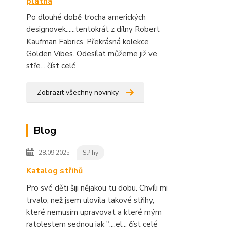
plátna
Po dlouhé době trocha amerických
designovek......tentokrát z dílny Robert
Kaufman Fabrics. Překrásná kolekce
Golden Vibes. Odesílat můžeme již ve
stře...
číst celé
Zobrazit všechny novinky
Blog
28.09.2025
Střihy
Katalog střihů
Pro své děti šiji nějakou tu dobu. Chvíli mi
trvalo, než jsem ulovila takové střihy,
které nemusím upravovat a které mým
ratolestem sednou jak "....el...
číst celé