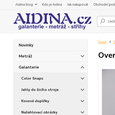
Aidina blog
Kdo je Aidina
Jak nakupovat
Obchodní pod
Úvod
G
Novinky
Over
Metráž
Galanterie
Color Snaps
Jehly do šicího stroje
Kovové doplňky
Nažehlovací obrázky