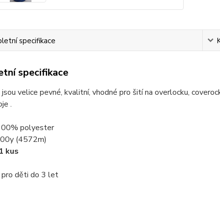
etní specifikace
tní specifikace
 jsou velice pevné, kvalitní, vhodné pro šití na overlocku, covero
je .
 100% polyester
000y (4572m)
1 kus
t pro děti do 3 let