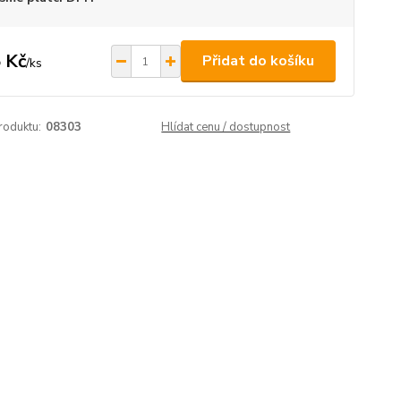
 Kč
Přidat do košíku
/
ks
roduktu:
08303
Hlídat cenu / dostupnost